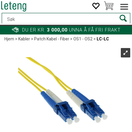
DU ER KR.
3 000,00
UNNA Å FÅ FRI FRAKT
Hjem
>
Kabler
>
Patch Kabel - Fiber
>
OS1 - OS2
>
LC-LC