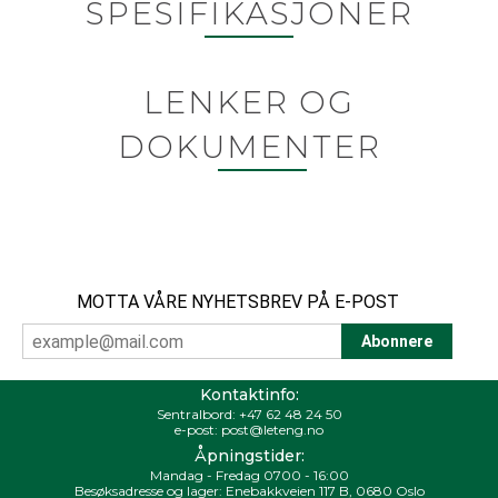
SPESIFIKASJONER
LENKER OG
DOKUMENTER
MOTTA VÅRE NYHETSBREV PÅ E-POST
Kontaktinfo:
Sentralbord:
+47 62 48 24 50
e-post:
post@leteng.no
Åpningstider:
Mandag - Fredag 0700 - 16:00
Besøksadresse og lager: Enebakkveien 117 B, 0680 Oslo