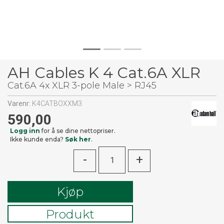
AH Cables K 4 Cat.6A XLR
Cat.6A 4x XLR 3-pole Male > RJ45
Varenr:
K4CATBOXXM3
590,00
Logg inn
for å se dine nettopriser.
Ikke kunde enda?
Søk her
.
-
+
Kjøp
Produkt