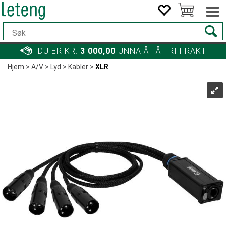
DU ER KR.
3 000,00
UNNA Å FÅ FRI FRAKT
Hjem
>
A/V
>
Lyd
>
Kabler
>
XLR