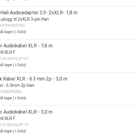
Hall Audioadapter 3,5- 2xXLR- 1,8 m
plugg til 2xXLR 3-pin Han
K4YWMM0180
å lager
(
i Oslo)
r Audiokabel XLR - 7,6 m
til XLR F
C-XLQM/XLQF-25
å lager
(
i Oslo)
k.Kabel XLR - 6.3 mm 2p - 3,0 m
n - 6.3mm 2p Han
K3MMP0300
å lager
(
i Oslo)
r Audiokabel XLR - 3,0 m
til XLR F
C-XLQM/XLQF-10
å lager
(
i Oslo)