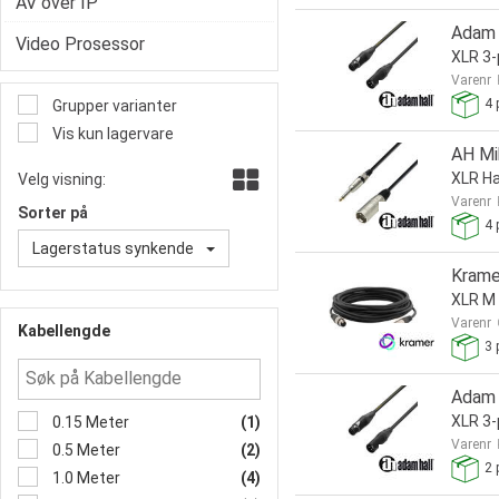
AV over IP
Adam 
Video Prosessor
XLR 3-
Varenr
4
p
Grupper varianter
Vis kun lagervare
AH Mi
XLR Ha
Velg visning:
Varenr
Sorter på
4
p
Lagerstatus synkende
Krame
XLR M 
Varenr
Kabellengde
3
p
Adam 
XLR 3-
0.15 Meter
(1)
Varenr
0.5 Meter
(2)
2
p
1.0 Meter
(4)