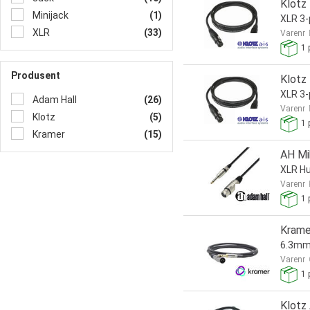
Klotz
Minijack
(1)
XLR 3-
XLR
(33)
Varenr
1
p
Produsent
Klotz
XLR 3-
Adam Hall
(26)
Varenr
Klotz
(5)
1
p
Kramer
(15)
AH Mi
XLR Hu
Varenr
1
p
Krame
6.3mm 
Varenr
1
p
Klotz