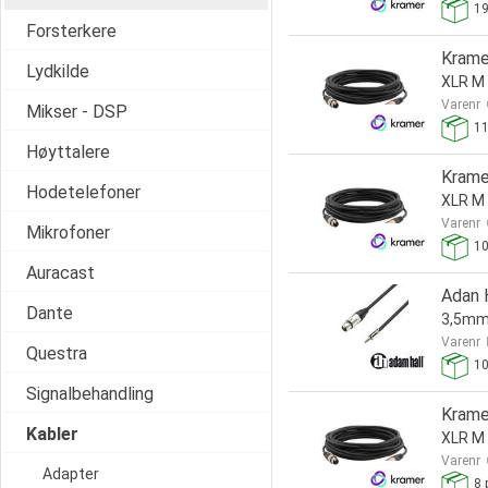
1
Forsterkere
Krame
Lydkilde
XLR M 
Varenr
Mikser - DSP
1
Høyttalere
Krame
Hodetelefoner
XLR M 
Varenr
Mikrofoner
1
Auracast
Adan H
Dante
3,5mm 
Varenr
Questra
1
Signalbehandling
Krame
Kabler
XLR M 
Varenr
Adapter
8
p