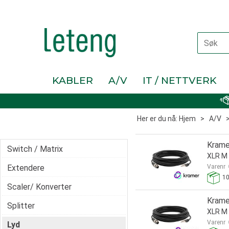
KABLER
A/V
IT / NETTVERK
Her er du nå:
Hjem
>
A/V
Krame
Switch / Matrix
XLR M 
Extendere
Varenr
1
Scaler/ Konverter
Krame
Splitter
XLR M 
Varenr
Lyd