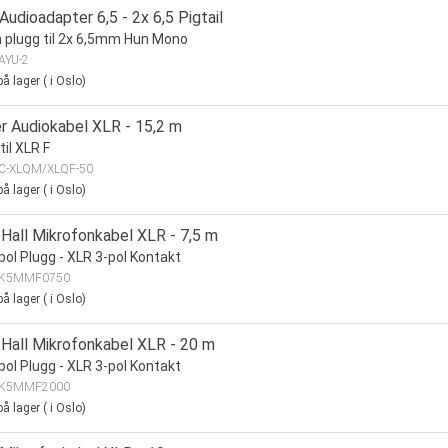
Audioadapter 6,5 - 2x 6,5 Pigtail
plugg til 2x 6,5mm Hun Mono
AYU-2
å lager
(
i Oslo)
r Audiokabel XLR - 15,2 m
til XLR F
C-XLQM/XLQF-50
å lager
(
i Oslo)
Hall Mikrofonkabel XLR - 7,5 m
pol Plugg - XLR 3-pol Kontakt
K5MMF0750
å lager
(
i Oslo)
Hall Mikrofonkabel XLR - 20 m
pol Plugg - XLR 3-pol Kontakt
K5MMF2000
å lager
(
i Oslo)