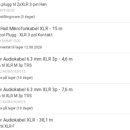
plugg til 2xXLR 3-pin Han
AY9-0200
stillingsvare (
3
dager)
Hall Mikrofonkabel XLR - 15 m
pol Plugg - XLR 3-pol Kontakt
K5MMF1500
rventet til lager
12.08.2026
r Audiokabel 6.3 mm XLR 3p - 4,6 m
til XLR M 3p TRS
C-A63M/XLM-15
ke på lager (
10
dager)
r Audiokabel 6.3 mm XLR 3p - 7,6 m
til XLR M 3p TRS
C-A63M/XLM-25
ke på lager (
10
dager)
r Audiokabel XLR - 38,1 m
til XLR F