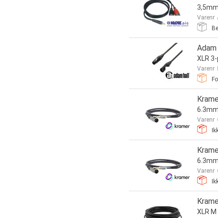
3,5mm 
Varenr
Be
Adam 
XLR 3-
Varenr
Fo
Krame
6.3mm 
Varenr
Ik
Krame
6.3mm 
Varenr
Ik
Krame
XLR M 