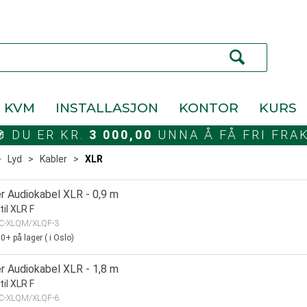
KVM
INSTALLASJON
KONTOR
KURS
DU ER KR.
3 000,00
UNNA Å FÅ FRI FRA
>
Lyd
>
Kabler
>
XLR
r Audiokabel XLR - 0,9 m
til XLR F
C-XLQM/XLQF-3
00+
på lager
(
i Oslo)
r Audiokabel XLR - 1,8 m
til XLR F
C-XLQM/XLQF-6