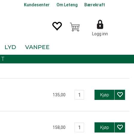
Kundesenter
Om Leteng
Bærekraft
Logg inn
LYD
VANPEE
KT
Kjøp
135,00
Kjøp
158,00