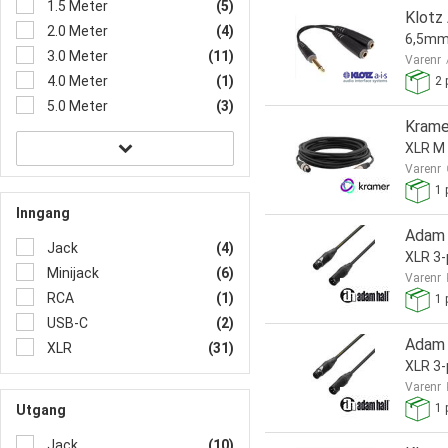
1.5 Meter
(5)
Klotz 
2.0 Meter
(4)
6,5mm 
3.0 Meter
(11)
Varenr
4.0 Meter
(1)
2
p
5.0 Meter
(3)
Krame
XLR M 
Varenr
1
p
Inngang
Adam 
Jack
(4)
XLR 3-
Minijack
(6)
Varenr
RCA
(1)
1
p
USB-C
(2)
Adam 
XLR
(31)
XLR 3-
Varenr
1
p
Utgang
Jack
(10)