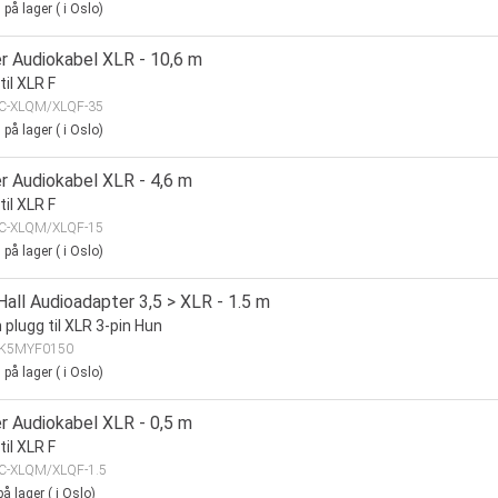
9
på lager
(
i Oslo)
r Audiokabel XLR - 10,6 m
til XLR F
C-XLQM/XLQF-35
1
på lager
(
i Oslo)
r Audiokabel XLR - 4,6 m
til XLR F
C-XLQM/XLQF-15
0
på lager
(
i Oslo)
all Audioadapter 3,5 > XLR - 1.5 m
plugg til XLR 3-pin Hun
K5MYF0150
0
på lager
(
i Oslo)
r Audiokabel XLR - 0,5 m
til XLR F
C-XLQM/XLQF-1.5
å lager
(
i Oslo)