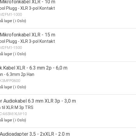
 Mikrofonkabel XLR - 10 m
pol Plugg - XLR 3-pol Kontakt
M2FM1-1000
å lager
(
i Oslo)
 Mikrofonkabel XLR - 15 m
pol Plugg - XLR 3-pol Kontakt
M2FM1-1500
å lager
(
i Oslo)
k.Kabel XLR - 6.3 mm 2p - 6,0 m
n - 6.3mm 2p Han
K3MFP0600
å lager
(
i Oslo)
r Audiokabel 6.3 mm XLR 3p - 3,0 m
til XLR M 3p TRS
C-A63M/XLM-10
å lager
(
i Oslo)
 Audioadapter 3,5 - 2xXLR - 2.0 m