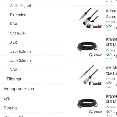
Audio Digital
Adam 
Extendere
3,5mm 
Varenr
RCA
8
p
SpeakON
Krame
XLR
XLR M 
Varenr
Jack 6,3mm
5
p
Jack 3,5mm
AH Mi
VGA
XLR Ha
Tilbehør
Varenr
5
p
Videoproduksjon
Krame
Lys
XLR M 
Styring
Varenr
4
p