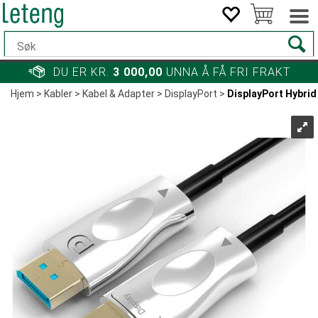
DU ER KR.
3 000,00
UNNA Å FÅ FRI FRAKT
Hjem
>
Kabler
>
Kabel & Adapter
>
DisplayPort
>
DisplayPort Hybrid