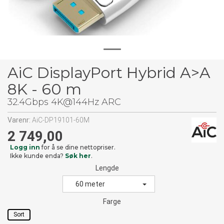
AiC DisplayPort Hybrid A>A
8K - 60 m
32.4Gbps 4K@144Hz ARC
Varenr:
AiC-DP19101-60M
2 749,00
Logg inn
for å se dine nettopriser.
Ikke kunde enda?
Søk her
.
Lengde
60 meter
Farge
Sort