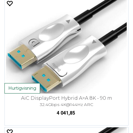
Hurtigvisning
AiC DisplayPort Hybrid A>A 8K - 90 m
32.4Gbps 4K@144Hz ARC
4 041,85