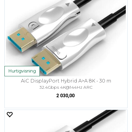
Hurtigvisning
AiC DisplayPort Hybrid A>A 8K - 30 m
32.4Gbps 4K@144Hz ARC
2 030,00