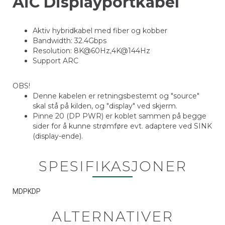
AiC Displayportkabel
Aktiv hybridkabel med fiber og kobber
Bandwidth: 32.4Gbps
Resolution: 8K@60Hz,4K@144Hz
Support ARC
OBS!
Denne kabelen er retningsbestemt og "source"
skal stå på kilden, og "display" ved skjerm.
Pinne 20 (DP PWR) er koblet sammen på begge
sider for å kunne strømføre evt. adaptere ved SINK
(display-ende).
SPESIFIKASJONER
MDPKDP
ALTERNATIVER