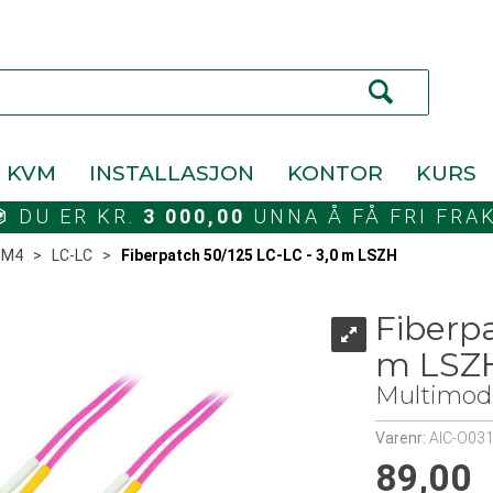
KVM
INSTALLASJON
KONTOR
KURS
DU ER KR.
3 000,00
UNNA Å FÅ FRI FRA
OM4
>
LC-LC
>
Fiberpatch 50/125 LC-LC - 3,0 m LSZH
Fiberpa
m LSZ
Multimod
Varenr:
AIC-O031
89,00