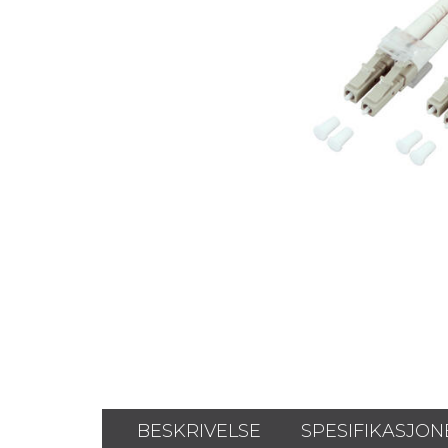
BESKRIVELSE
SPESIFIKASJON