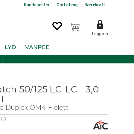
Kundesenter
Om Leteng
Bærekraft
Logg inn
LYD
VANPEE
KT
tch 50/125 LC-LC - 3,0
H
e Duplex OM4 Fiolett
9.3