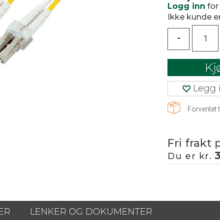
Logg inn
for
Ikke kunde 
-
Kj
Legg i
Forventet t
Fri frakt 
Du er kr.
ER
LENKER OG DOKUMENTER