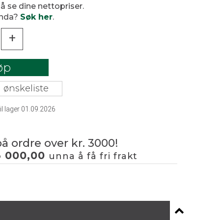
 å se dine nettopriser.
enda?
Søk her
.
+
øp
 ønskeliste
il lager
01.09.2026
på ordre over kr. 3000!
3 000,00
unna å få fri frakt