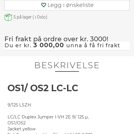
Legg i ønskeliste
5
på lager
(
i Oslo)
Fri frakt på ordre over kr. 3000!
3 000,00
Du er kr.
unna å få fri frakt
BESKRIVELSE
OS1/ OS2 LC-LC
9/125 LSZH
LC/LC Duplex Jumper I-VH 2E 9/ 125 µ,
OS1/OS2
Jacket yellow