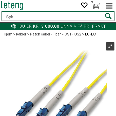
DU ER KR.
3 000,00
UNNA Å FÅ FRI FRAKT
Hjem
>
Kabler
>
Patch Kabel - Fiber
>
OS1 - OS2
>
LC-LC