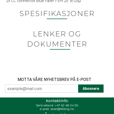
2x LC connector blue Fiber I-VH 2E 9/125µ
SPESIFIKASJONER
LENKER OG
DOKUMENTER
MOTTA VÅRE NYHETSBREV PÅ E-POST
Kontaktinfo:
Sentralbord:
+47 62 48 24 50
e-post:
post@leteng.no