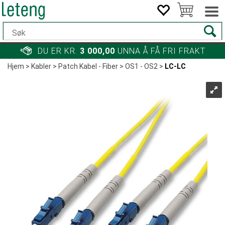
DU ER KR.
3 000,00
UNNA Å FÅ FRI FRAKT
Hjem
>
Kabler
>
Patch Kabel - Fiber
>
OS1 - OS2
>
LC-LC