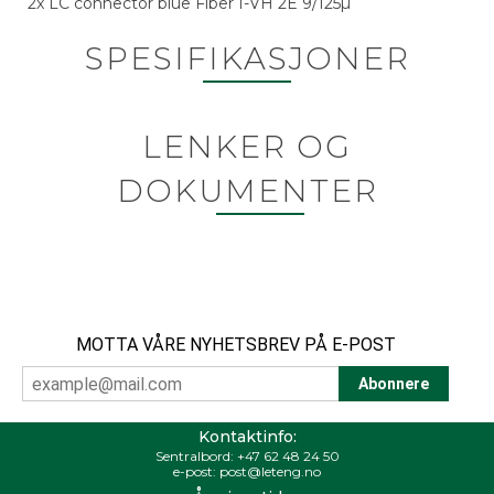
2x LC connector blue Fiber I-VH 2E 9/125µ
SPESIFIKASJONER
LENKER OG
DOKUMENTER
MOTTA VÅRE NYHETSBREV PÅ E-POST
Kontaktinfo:
Sentralbord:
+47 62 48 24 50
e-post:
post@leteng.no