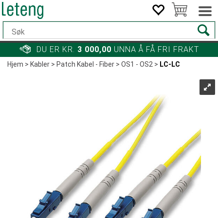
DU ER KR.
3 000,00
UNNA Å FÅ FRI FRAKT
Hjem
>
Kabler
>
Patch Kabel - Fiber
>
OS1 - OS2
>
LC-LC