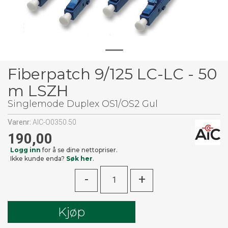
Fiberpatch 9/125 LC-LC - 50
m LSZH
Singlemode Duplex OS1/OS2 Gul
Varenr:
AIC-O0350.50
190,00
Logg inn
for å se dine nettopriser.
Ikke kunde enda?
Søk her
.
-
+
Kjøp