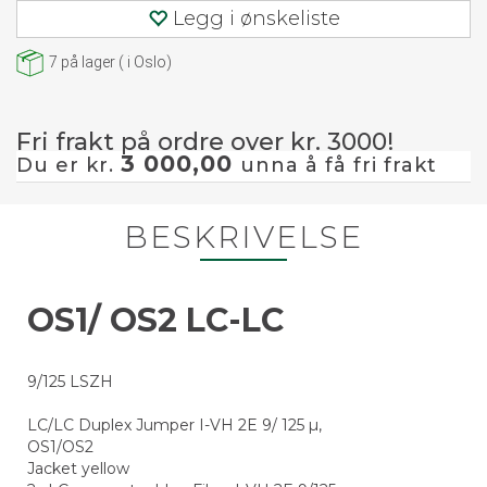
Legg i ønskeliste
7
på lager
(
i Oslo)
Fri frakt på ordre over kr. 3000!
3 000,00
Du er kr.
unna å få fri frakt
BESKRIVELSE
OS1/ OS2 LC-LC
9/125 LSZH
LC/LC Duplex Jumper I-VH 2E 9/ 125 µ,
OS1/OS2
Jacket yellow