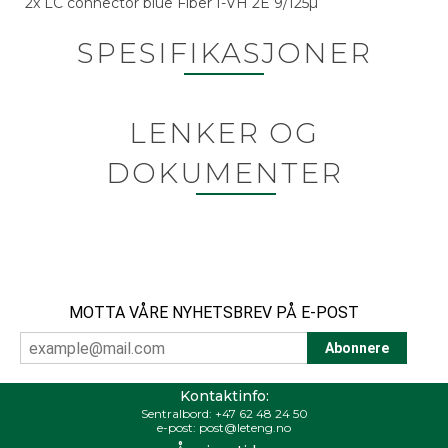
2x LC connector blue Fiber I-VH 2E 9/125µ
SPESIFIKASJONER
LENKER OG
DOKUMENTER
MOTTA VÅRE NYHETSBREV PÅ E-POST
Kontaktinfo:
Sentralbord:
+47 62 48 24 50
e-post:
post@leteng.no