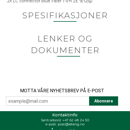
2x LC connector blue Fiber I-VH 2E 9/125µ
SPESIFIKASJONER
LENKER OG
DOKUMENTER
MOTTA VÅRE NYHETSBREV PÅ E-POST
Kontaktinfo:
Sentralbord:
+47 62 48 24 50
e-post:
post@leteng.no