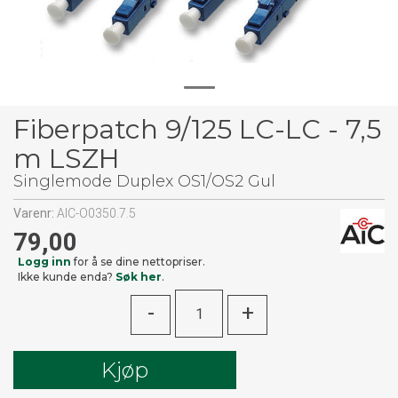
Fiberpatch 9/125 LC-LC - 7,5
m LSZH
Singlemode Duplex OS1/OS2 Gul
Varenr:
AIC-O0350.7.5
79,00
Logg inn
for å se dine nettopriser.
Ikke kunde enda?
Søk her
.
-
+
Kjøp