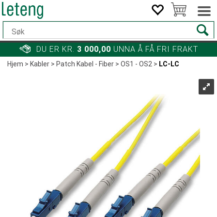
DU ER KR.
3 000,00
UNNA Å FÅ FRI FRAKT
Hjem
>
Kabler
>
Patch Kabel - Fiber
>
OS1 - OS2
>
LC-LC