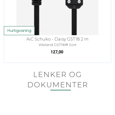
Hurtigvisning
AiC Schuko - Daisy GST18 2 m
Wieland GST18® Sort
127,00
LENKER OG
DOKUMENTER