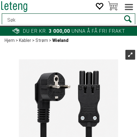
DU ER KR.
3 000,00
UNNA Å FÅ FRI FRAKT
Hjem
>
Kabler
>
Strøm
>
Wieland