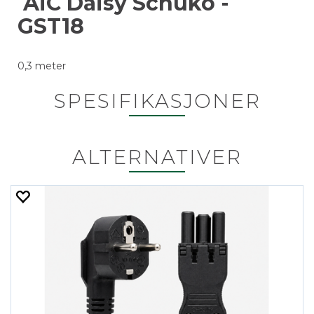
AiC Daisy Schuko -
GST18
0,3 meter
SPESIFIKASJONER
ALTERNATIVER