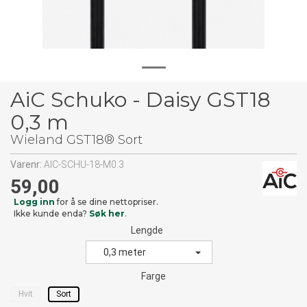
AiC Schuko - Daisy GST18
0,3 m
Wieland GST18® Sort
Varenr:
AIC-SCHU-18-M0.3
59,00
Logg inn
for å se dine nettopriser.
Ikke kunde enda?
Søk her
.
Lengde
0,3 meter
Farge
Hvit
Sort