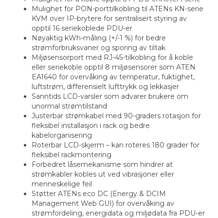
Mulighet for PON-porttilkobling til ATENs KN-serie
KVM over IP-brytere for sentralisert styring av
opptil 16 seriekoblede PDU-er
Nøyaktig kWh-måling (+/-1 %) for bedre
strømforbruksvaner og sporing av tiltak
Miljøsensorport med RJ-45-tilkobling for å koble
eller seriekoble opptil 8 miljøsensorer som ATEN
EA1640 for overvåking av temperatur, fuktighet,
luftstrøm, differensielt lufttrykk og lekkasjer
Sanntids LCD-varsler som advarer brukere om
unormal strømtilstand
Justerbar strømkabel med 90-graders rotasjon for
fleksibel installasjon i rack og bedre
kabelorganisering
Roterbar LCD-skjerm – kan roteres 180 grader for
fleksibel rackmontering
Forbedret låsemekanisme som hindrer at
strømkabler kobles ut ved vibrasjoner eller
menneskelige feil
Støtter ATENs eco DC (Energy & DCIM
Management Web GUI) for overvåking av
strømfordeling, energidata og miljødata fra PDU-er