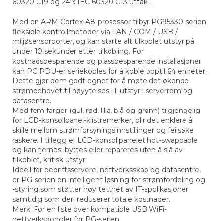
60320 C19 og 24 x IEC 60320 C13 uttak .
Med en ARM Cortex-A8-prosessor tilbyr PG95330-serien
fleksible kontrollmetoder via LAN / COM / USB /
miljøsensorporter, og kan starte alt tilkoblet utstyr på
under 10 sekunder etter tilkobling. For
kostnadsbesparende og plassbesparende installasjoner
kan PG PDU-er seriekobles for å koble opptil 64 enheter.
Dette gjør dem godt egnet for å møte det økende
strømbehovet til høyytelses IT-utstyr i serverrom og
datasentre.
Med fem farger (gul, rød, lilla, blå og grønn) tilgjengelig
for LCD-konsollpanel-klistremerker, blir det enklere å
skille mellom strømforsyningsinnstillinger og feilsøke
raskere. I tillegg er LCD-konsollpanelet hot-swappable
og kan fjernes, byttes eller repareres uten å slå av
tilkoblet, kritisk utstyr.
Ideell for bedriftsservere, nettverksskap og datasentre,
er PG-serien en intelligent løsning for strømfordeling og
-styring som støtter høy tetthet av IT-applikasjoner
samtidig som den reduserer totale kostnader.
Merk: For en liste over kompatible USB WiFi-
nettverksdongler for PG-serien.