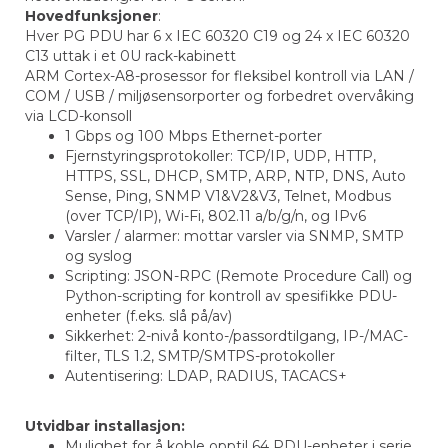
Hovedfunksjoner
:
Hver PG PDU har 6 x IEC 60320 C19 og 24 x IEC 60320
C13 uttak i et 0U rack-kabinett
ARM Cortex-A8-prosessor for fleksibel kontroll via LAN /
COM / USB / miljøsensorporter og forbedret overvåking
via LCD-konsoll
1 Gbps og 100 Mbps Ethernet-porter
Fjernstyringsprotokoller: TCP/IP, UDP, HTTP,
HTTPS, SSL, DHCP, SMTP, ARP, NTP, DNS, Auto
Sense, Ping, SNMP V1&V2&V3, Telnet, Modbus
(over TCP/IP), Wi-Fi, 802.11 a/b/g/n, og IPv6
Varsler / alarmer: mottar varsler via SNMP, SMTP
og syslog
Scripting: JSON-RPC (Remote Procedure Call) og
Python-scripting for kontroll av spesifikke PDU-
enheter (f.eks. slå på/av)
Sikkerhet: 2-nivå konto-/passordtilgang, IP-/MAC-
filter, TLS 1.2, SMTP/SMTPS-protokoller
Autentisering: LDAP, RADIUS, TACACS+
Utvidbar installasjon:
Mulighet for å koble opptil 64 PDU-enheter i serie