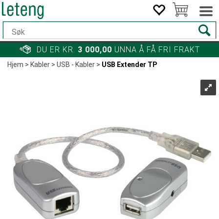
DU ER KR.
3 000,00
UNNA Å FÅ FRI FRAKT
Hjem
>
Kabler
>
USB - Kabler
>
USB Extender TP