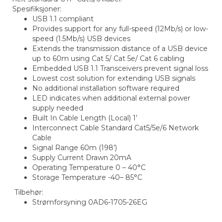
Spesifiksjoner:
USB 1.1 compliant
Provides support for any full-speed (12Mb/s) or low-
speed (1.5Mb/s) USB devices
Extends the transmission distance of a USB device
up to 60m using Cat 5/ Cat 5e/ Cat 6 cabling
Embedded USB 1.1 Transceivers prevent signal loss
Lowest cost solution for extending USB signals
No additional installation software required
LED indicates when additional external power
supply needed
Built In Cable Length (Local) 1’
Interconnect Cable Standard Cat5/5e/6 Network
Cable
Signal Range 60m (198’)
Supply Current Drawn 20mA
Operating Temperature 0 – 40°C
Storage Temperature -40– 85°C
Tilbehør:
Strømforsyning 0AD6-1705-26EG