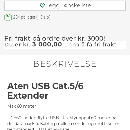
Legg i ønskeliste
20+
på lager
(
i Oslo)
Fri frakt på ordre over kr. 3000!
3 000,00
Du er kr.
unna å få fri frakt
BESKRIVELSE
Aten USB Cat.5/6
Extender
Max 60 meter
UCE60 lar deg flytte USB 1.1 utstyr opptil 60 meter fra
din datamaskin. Kabling mellom sender og mottaker er
helt standard UTP Cat.5/6 kabel.