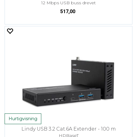
12 Mbps USB buss drevet
517,00
Hurtigvisning
Lindy USB 3.2 Cat.6A Extender - 100 m
HDBaseT