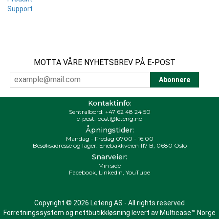
Support
MOTTA VÅRE NYHETSBREV PÅ E-POST
Kontaktinfo:
Sentralbord:
+47 62 48 24 50
e-post:
post@leteng.no
Åpningstider:
Mandag - Fredag 0700 - 16:00
Besøksadresse og lager: Enebakkveien 117 B, 0680 Oslo
Snarveier:
Min side
Facebook
,
LinkedIn
,
YouTube
Copyright © 2026 Leteng AS - All rights reserved
Forretningssystem
og
nettbutikkløsning
levert av
Multicase™ Norge