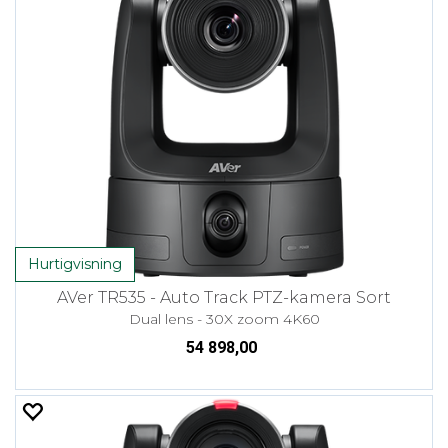
Hurtigvisning
AVer TR535 - Auto Track PTZ-kamera Sort
Dual lens - 30X zoom 4K60
54 898,00