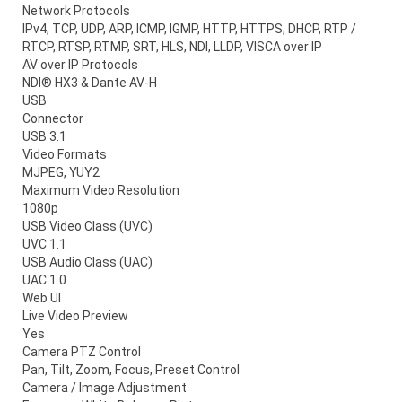
Network Protocols
IPv4, TCP, UDP, ARP, ICMP, IGMP, HTTP, HTTPS, DHCP, RTP /
RTCP, RTSP, RTMP, SRT, HLS, NDI, LLDP, VISCA over IP
AV over IP Protocols
NDI® HX3 & Dante AV-H
USB
Connector
USB 3.1
Video Formats
MJPEG, YUY2
Maximum Video Resolution
1080p
USB Video Class (UVC)
UVC 1.1
USB Audio Class (UAC)
UAC 1.0
Web UI
Live Video Preview
Yes
Camera PTZ Control
Pan, Tilt, Zoom, Focus, Preset Control
Camera / Image Adjustment