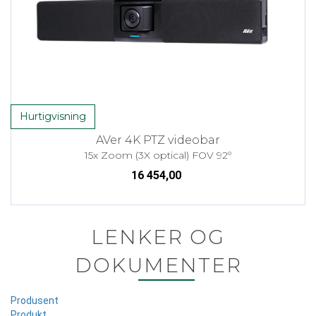
Hurtigvisning
AVer 4K PTZ videobar
15x Zoom (3X optical) FOV 92º
16 454,00
LENKER OG
DOKUMENTER
Produsent
Produkt