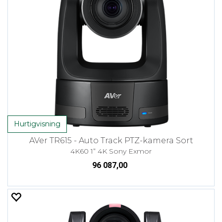
Hurtigvisning
AVer TR615 - Auto Track PTZ-kamera Sort
4K60 1” 4K Sony Exmor
96 087,00