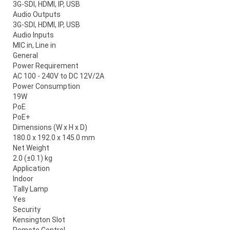
3G-SDI, HDMI, IP, USB
Audio Outputs
3G-SDI, HDMI, IP, USB
Audio Inputs
MIC in, Line in
General
Power Requirement
AC 100 - 240V to DC 12V/2A
Power Consumption
19W
PoE
PoE+
Dimensions (W x H x D)
180.0 x 192.0 x 145.0 mm
Net Weight
2.0 (±0.1) kg
Application
Indoor
Tally Lamp
Yes
Security
Kensington Slot