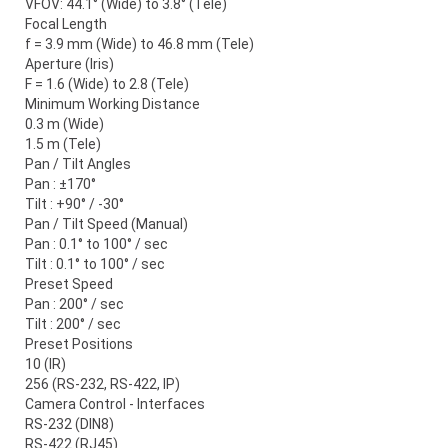
VFOV: 44.1° (Wide) to 3.8° (Tele)
Focal Length
f = 3.9 mm (Wide) to 46.8 mm (Tele)
Aperture (Iris)
F = 1.6 (Wide) to 2.8 (Tele)
Minimum Working Distance
0.3 m (Wide)
1.5 m (Tele)
Pan / Tilt Angles
Pan : ±170°
Tilt : +90° / -30°
Pan / Tilt Speed (Manual)
Pan : 0.1° to 100° / sec
Tilt : 0.1° to 100° / sec
Preset Speed
Pan : 200° / sec
Tilt : 200° / sec
Preset Positions
10 (IR)
256 (RS-232, RS-422, IP)
Camera Control - Interfaces
RS-232 (DIN8)
RS-422 (RJ45)