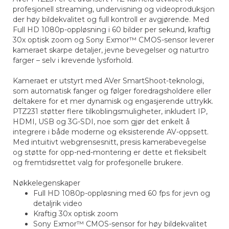
profesjonell streaming, undervisning og videoproduksjon
der høy bildekvalitet og full kontroll er avgjørende. Med
Full HD 1080p-oppløsning i 60 bilder per sekund, kraftig
30x optisk zoom og Sony Exmor™ CMOS-sensor leverer
kameraet skarpe detaljer, jevne bevegelser og naturtro
farger – selv i krevende lysforhold.
Kameraet er utstyrt med AVer SmartShoot-teknologi,
som automatisk fanger og følger foredragsholdere eller
deltakere for et mer dynamisk og engasjerende uttrykk.
PTZ231 støtter flere tilkoblingsmuligheter, inkludert IP,
HDMI, USB og 3G-SDI, noe som gjør det enkelt å
integrere i både moderne og eksisterende AV-oppsett.
Med intuitivt webgrensesnitt, presis kamerabevegelse
og støtte for opp-ned-montering er dette et fleksibelt
og fremtidsrettet valg for profesjonelle brukere.
Nøkkelegenskaper
Full HD 1080p-oppløsning med 60 fps for jevn og
detaljrik video
Kraftig 30x optisk zoom
Sony Exmor™ CMOS-sensor for høy bildekvalitet