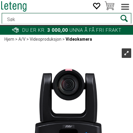
DU ER KR.
3 000,00
UNNA Å FÅ FRI FRAKT
Hjem
>
A/V
>
Videoproduksjon
>
Videokamera