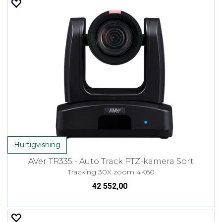
Hurtigvisning
AVer TR335 - Auto Track PTZ-kamera Sort
Tracking 30X zoom 4K60
42 552,00