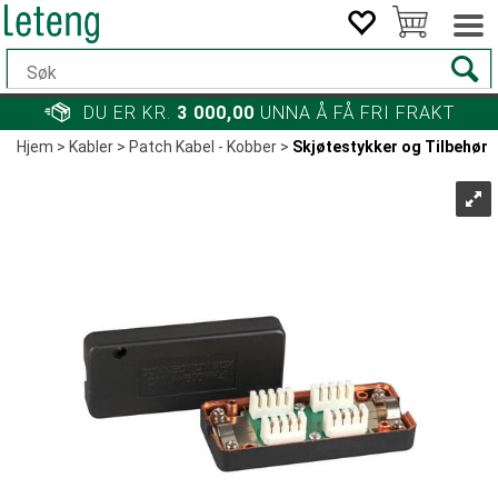
DU ER KR.
3 000,00
UNNA Å FÅ FRI FRAKT
Hjem
>
Kabler
>
Patch Kabel - Kobber
>
Skjøtestykker og Tilbehør