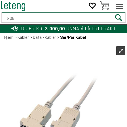
DU ER KR.
3 000,00
UNNA Å FÅ FRI FRAKT
Hjem
>
Kabler
>
Data - Kabler
>
Ser/Par Kabel