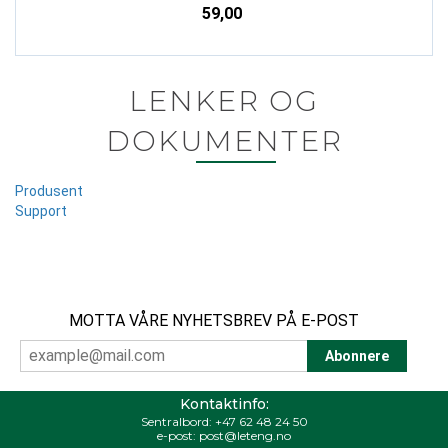
59,00
LENKER OG
DOKUMENTER
Produsent
Support
MOTTA VÅRE NYHETSBREV PÅ E-POST
Kontaktinfo:
Sentralbord:
+47 62 48 24 50
e-post:
post@leteng.no