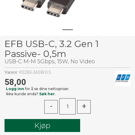
EFB USB-C, 3.2 Gen 1
Passive- 0,5m
USB-C M-M 5Gbps, 15W, No Video
Varenr:
K5283-3ASW.0.5
58,00
Logg inn
for å se dine nettopriser.
Ikke kunde enda?
Søk her
.
-
+
Kjøp