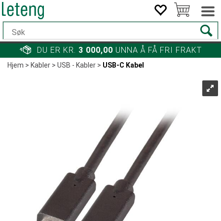
DU ER KR.
3 000,00
UNNA Å FÅ FRI FRAKT
Hjem
>
Kabler
>
USB - Kabler
>
USB-C Kabel