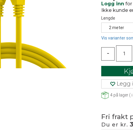
Logg inn
for
Ikke kunde 
Lengde
2 meter
Vis varianter som
-
Kj
Legg i
4
på lager
(
i
Fri frakt 
Du er kr.