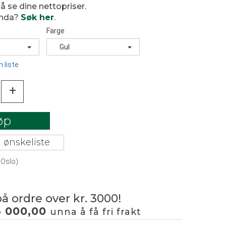
 å se dine nettopriser.
enda?
Søk her
.
Farge
Gul
 liste
+
øp
 ønskeliste
 Oslo)
på ordre over kr. 3000!
3 000,00
unna å få fri frakt