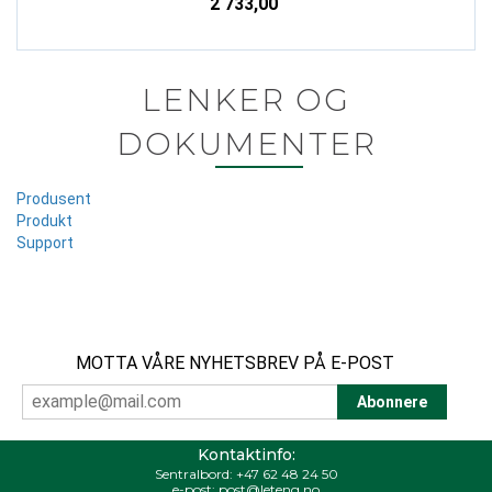
2 733,00
LENKER OG
DOKUMENTER
Produsent
Produkt
Support
MOTTA VÅRE NYHETSBREV PÅ E-POST
Kontaktinfo:
Sentralbord:
+47 62 48 24 50
e-post:
post@leteng.no