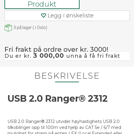
Produkt
Legg i ønskeliste
3
på lager
(
i Oslo)
Fri frakt på ordre over kr. 3000!
3 000,00
Du er kr.
unna å få fri frakt
BESKRIVELSE
USB 2.0 Ranger® 2312
USB 2.0 Ranger® 2312 utvider høyhastighets USB 2.0
tilkoblinger opp til 100m ved hjelp av CAT 5e / 6/7 med
mulighet for strøm på enten LEX (Local Extender) eller