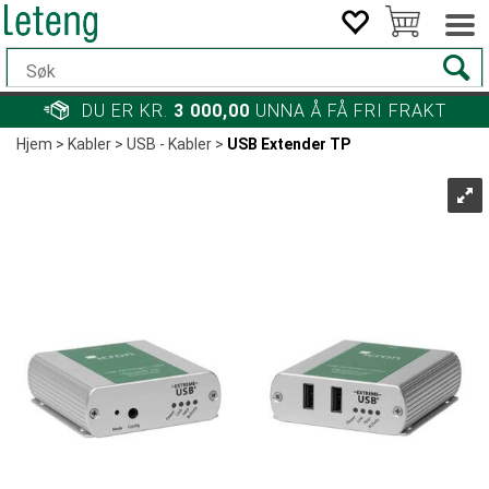
DU ER KR.
3 000,00
UNNA Å FÅ FRI FRAKT
Hjem
>
Kabler
>
USB - Kabler
>
USB Extender TP