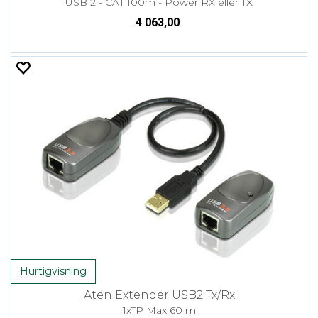
USB 2 - CAT 100m - Power RX eller TX
4 063,00
Hurtigvisning
Aten Extender USB2 Tx/Rx
1xTP Max 60 m