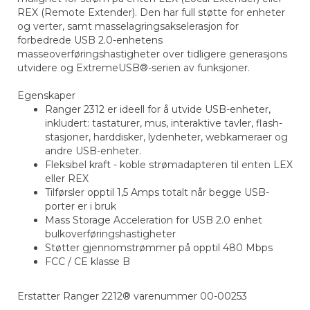
REX (Remote Extender). Den har full støtte for enheter
og verter, samt masselagringsakselerasjon for
forbedrede USB 2.0-enhetens
masseoverføringshastigheter over tidligere generasjons
utvidere og ExtremeUSB®-serien av funksjoner.
Egenskaper
Ranger 2312 er ideell for å utvide USB-enheter,
inkludert: tastaturer, mus, interaktive tavler, flash-
stasjoner, harddisker, lydenheter, webkameraer og
andre USB-enheter.
Fleksibel kraft - koble strømadapteren til enten LEX
eller REX
Tilførsler opptil 1,5 Amps totalt når begge USB-
porter er i bruk
Mass Storage Acceleration for USB 2.0 enhet
bulkoverføringshastigheter
Støtter gjennomstrømmer på opptil 480 Mbps
FCC / CE klasse B
Erstatter Ranger 2212® varenummer 00-00253