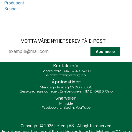
Produsent
Support
MOTTA VÅRE NYHETSBREV PÅ E-POST
Kontaktinfo:
Sentralbord:
+47 62 48 24 50
e-post:
post@leteng.no
Åpningstider:
Mandag - Fredag 0700 - 16:00
Besøksadresse og lager: Enebakkveien 117 B, 0680 Oslo
Snarveier:
Min side
Facebook
,
LinkedIn
,
YouTube
Copyright © 2026 Leteng AS - All rights reserved
Forretningssystem
og
nettbutikkløsning
levert av
Multicase™ Norge