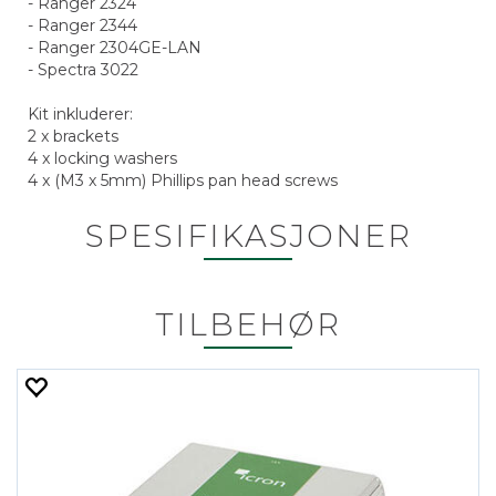
- Ranger 2324
- Ranger 2344
- Ranger 2304GE-LAN
- Spectra 3022
Kit inkluderer:
2 x brackets
4 x locking washers
4 x (M3 x 5mm) Phillips pan head screws
SPESIFIKASJONER
TILBEHØR