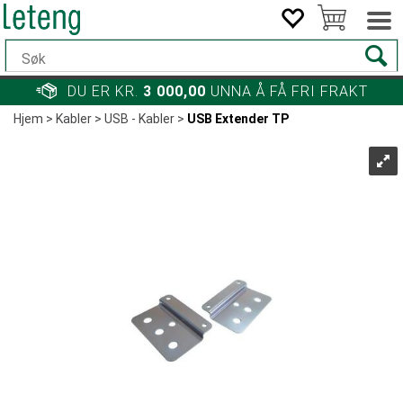
DU ER KR.
3 000,00
UNNA Å FÅ FRI FRAKT
Hjem
>
Kabler
>
USB - Kabler
>
USB Extender TP