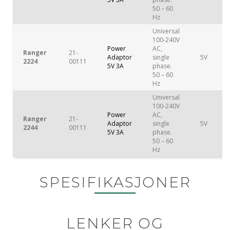
50 – 60
Hz
Universal
100-240V
Power
AC,
Ranger
21-
Adaptor
single
5V
2224
00111
5V 3A
phase.
50 – 60
Hz
Universal
100-240V
Power
AC,
Ranger
21-
Adaptor
single
5V
2244
00111
5V 3A
phase.
50 – 60
Hz
SPESIFIKASJONER
LENKER OG