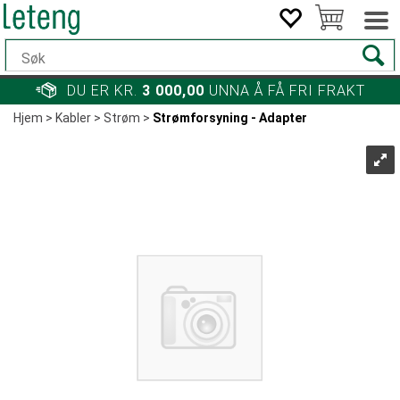
DU ER KR.
3 000,00
UNNA Å FÅ FRI FRAKT
Hjem
>
Kabler
>
Strøm
>
Strømforsyning - Adapter