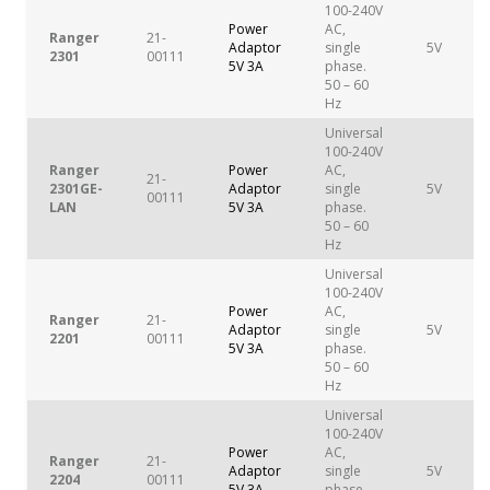
100-240V
Power
AC,
Ranger
21-
Adaptor
single
5V
2301
00111
5V 3A
phase.
50 – 60
Hz
Universal
100-240V
Ranger
Power
AC,
21-
2301GE-
Adaptor
single
5V
00111
LAN
5V 3A
phase.
50 – 60
Hz
Universal
100-240V
Power
AC,
Ranger
21-
Adaptor
single
5V
2201
00111
5V 3A
phase.
50 – 60
Hz
Universal
100-240V
Power
AC,
Ranger
21-
Adaptor
single
5V
2204
00111
5V 3A
phase.