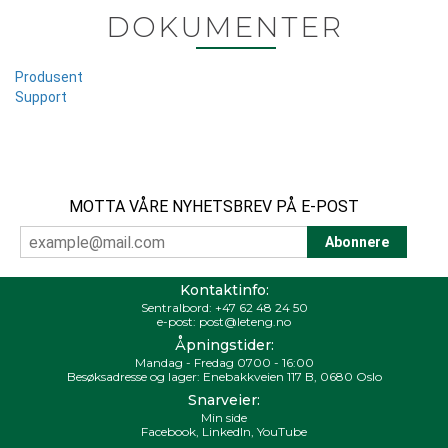
DOKUMENTER
Produsent
Support
MOTTA VÅRE NYHETSBREV PÅ E-POST
Kontaktinfo:
Sentralbord:
+47 62 48 24 50
e-post:
post@leteng.no
Åpningstider:
Mandag - Fredag 0700 - 16:00
Besøksadresse og lager: Enebakkveien 117 B, 0680 Oslo
Snarveier:
Min side
Facebook
,
LinkedIn
,
YouTube