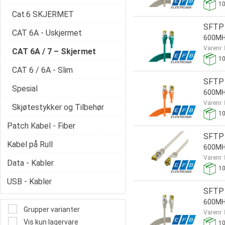
1
Cat.6 SKJERMET
SFTP 
CAT 6A - Uskjermet
600MH
Varenr
CAT 6A / 7 – Skjermet
1
CAT 6 / 6A - Slim
SFTP 
Spesial
600MH
Varenr
Skjøtestykker og Tilbehør
1
Patch Kabel - Fiber
SFTP 
Kabel på Rull
600MH
Varenr
Data - Kabler
1
USB - Kabler
SFTP 
600MH
Grupper varianter
Varenr
Vis kun lagervare
1