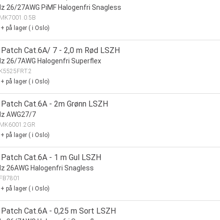
z 26/27AWG PiMF Halogenfri Snagless
MK7001.0.5B
0+
på lager
(
i Oslo)
Patch Cat.6A/ 7 - 2,0 m Rød LSZH
 26/7AWG Halogenfri Superflex
K5525FRT.2
0+
på lager
(
i Oslo)
Patch Cat.6A - 2m Grønn LSZH
z AWG27/7
MK6001.2GR
0+
på lager
(
i Oslo)
Patch Cat.6A - 1 m Gul LSZH
z 26AWG Halogenfri Snagless
FB7801
0+
på lager
(
i Oslo)
Patch Cat.6A - 0,25 m Sort LSZH