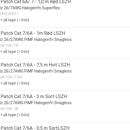
Patch Cat.6A/ 7 - 1,0 m Rød LSZH
 26/7AWG Halogenfri Superflex
K5525FRT.1
0+
på lager
(
i Oslo)
Patch Cat.7/6A - 1m Rød LSZH
z 26/27AWG PiMF Halogenfri Snagless
MK7001.1R
0+
på lager
(
i Oslo)
Patch Cat.7/6A - 7,5 m Hvit LSZH
z 26/27AWG PiMF Halogenfri Snagless
MK7001.7.5W
0+
på lager
(
i Oslo)
Patch Cat.7/6A - 3 m Sort LSZH
z 26/27AWG PiMF Halogenfri Snagless
MK7001.3B
0+
på lager
(
i Oslo)
Patch Cat.7/6A - 0,5 m SortLSZH