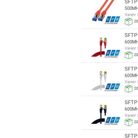
SFTP 
500MHz
Varenr
2
SFTP 
600MH
Varenr
2
SFTP 
600MH
Varenr
2
SFTP 
600MH
Varenr
2
SFTP 