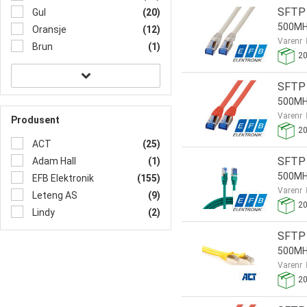
SFTP 
Gul
(20)
500MHz
Oransje
(12)
Varenr
Brun
(1)
2
SFTP 
500MHz
Varenr
Produsent
2
ACT
(25)
SFTP 
Adam Hall
(1)
500MHz
EFB Elektronik
(155)
Varenr
Leteng AS
(9)
2
Lindy
(2)
SFTP 
500MH
Varenr
2