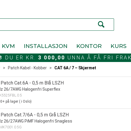
KVM
INSTALLASJON
KONTOR
KURS
DU ER KR.
3 000,00
UNNA Å FÅ FRI FRA
r
>
Patch Kabel - Kobber
>
CAT 6A / 7 – Skjermet
Patch Cat.6A - 0,5 m Blå LSZH
 26/7AWG Halogenfri Superflex
K5525FBL.0.5
00+
på lager
(
i Oslo)
Patch Cat.7/6A - 0,5 m Grå LSZH
z 26/27AWG PiMF Halogenfri Snagless
MK7001.0.5G