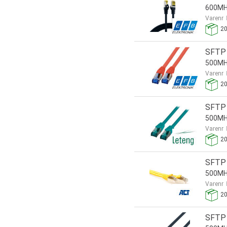
600MH
Varenr
2
SFTP 
500MHz
Varenr
2
SFTP 
500MH
Varenr
2
SFTP 
500MH
Varenr
2
SFTP 