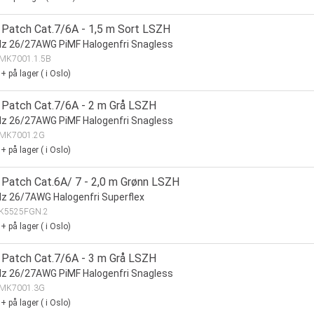
Patch Cat.7/6A - 1,5 m Sort LSZH
z 26/27AWG PiMF Halogenfri Snagless
MK7001.1.5B
0+
på lager
(
i Oslo)
Patch Cat.7/6A - 2 m Grå LSZH
z 26/27AWG PiMF Halogenfri Snagless
MK7001.2G
0+
på lager
(
i Oslo)
Patch Cat.6A/ 7 - 2,0 m Grønn LSZH
 26/7AWG Halogenfri Superflex
K5525FGN.2
0+
på lager
(
i Oslo)
Patch Cat.7/6A - 3 m Grå LSZH
z 26/27AWG PiMF Halogenfri Snagless
MK7001.3G
0+
på lager
(
i Oslo)