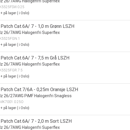
 26/7AWG Halogenfri Superflex
K5525FSW.0.25
0+
på lager
(
i Oslo)
Patch Cat.6A/ 7 - 1,0 m Grønn LSZH
 26/7AWG Halogenfri Superflex
K5525FGN.1
0+
på lager
(
i Oslo)
Patch Cat.6A/ 7 - 7,5 m Grå LSZH
 26/7AWG Halogenfri Superflex
K5525FGR.7.5
0+
på lager
(
i Oslo)
Patch Cat.7/6A - 0,25m Oransje LSZH
z 26/27AWG PiMF Halogenfri Snagless
MK7001.0.25O
0+
på lager
(
i Oslo)
Patch Cat.6A/ 7 - 2,0 m Sort LSZH
 26/7AWG Halogenfri Superflex