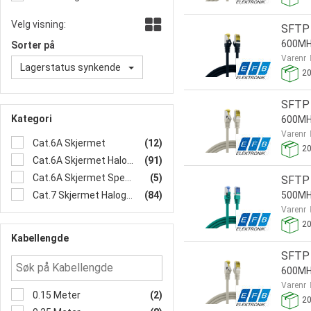
Velg visning:
SFTP 
600MH
Sorter på
Varenr
Lagerstatus synkende
2
SFTP 
Kategori
600MH
Varenr
Cat.6A Skjermet
(12)
2
Cat.6A Skjermet Halogenfri
(91)
Cat.6A Skjermet Spesial
(5)
SFTP 
Cat.7 Skjermet Halogenfri
(84)
500MHz
Varenr
2
Kabellengde
SFTP 
600MH
Varenr
0.15 Meter
(2)
2