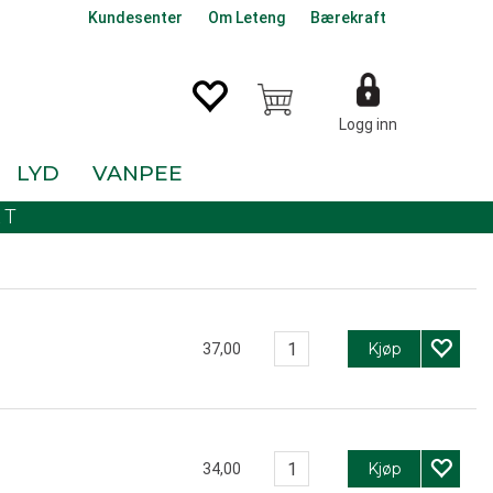
Kundesenter
Om Leteng
Bærekraft
Logg inn
LYD
VANPEE
KT
Kjøp
37,00
Kjøp
34,00