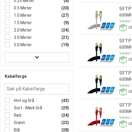
0.25 Meter
(8)
0.5 Meter
(20)
SFTP 
600MH
1.0 Meter
(27)
Varenr
1.5 Meter
(9)
2
2.0 Meter
(24)
3.0 Meter
(21)
SFTP 
5.0 Meter
(19)
600MH
Varenr
2
SFTP 
Kabelfarge
600MH
Varenr
2
Hvit og Grå
(43)
SFTP 
Sort - Mørk Grå
(29)
600MH
Rød
(24)
Varenr
Grønn
(23)
2
Blå
(28)