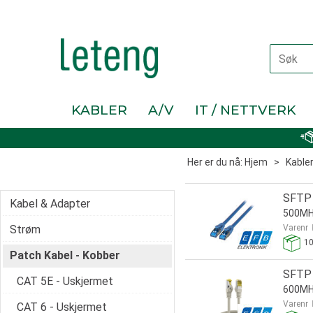
KABLER
A/V
IT / NETTVERK
Her er du nå:
Hjem
>
Kable
SFTP 
Kabel & Adapter
500MHz
Strøm
Varenr
1
Patch Kabel - Kobber
SFTP 
CAT 5E - Uskjermet
600MH
Varenr
CAT 6 - Uskjermet