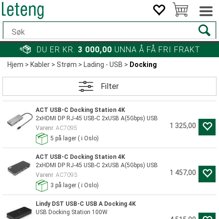
DU ER KR.
3 000,00
UNNA Å FÅ FRI FRAKT
Hjem
>
Kabler
>
Strøm
>
Lading - USB
>
Docking
Filter
ACT USB-C Docking Station 4K
2xHDMI DP RJ-45 USB-C 2xUSB A(5Gbps) USB
1 325,00
Varenr
AC7095
5
på lager
(
i Oslo)
ACT USB-C Docking Station 4K
2xHDMI DP RJ-45 USB-C 2xUSB A(5Gbps) USB
1 457,00
Varenr
AC7093
3
på lager
(
i Oslo)
Lindy DST USB-C USB A Docking 4K
USB Docking Station 100W