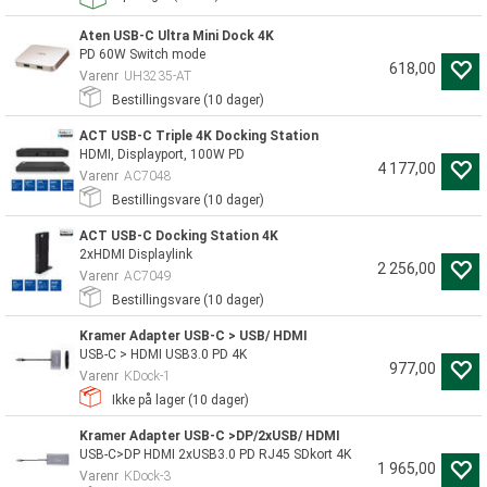
Aten USB-C Ultra Mini Dock 4K
PD 60W Switch mode
618,00
Varenr
UH3235-AT
Bestillingsvare (
10
dager)
ACT USB-C Triple 4K Docking Station
HDMI, Displayport, 100W PD
4 177,00
Varenr
AC7048
Bestillingsvare (
10
dager)
ACT USB-C Docking Station 4K
2xHDMI Displaylink
2 256,00
Varenr
AC7049
Bestillingsvare (
10
dager)
Kramer Adapter USB-C > USB/ HDMI
USB-C > HDMI USB3.0 PD 4K
977,00
Varenr
KDock-1
Ikke på lager (
10
dager)
Kramer Adapter USB-C >DP/2xUSB/ HDMI
USB-C>DP HDMI 2xUSB3.0 PD RJ45 SDkort 4K
1 965,00
Varenr
KDock-3