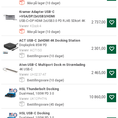
Ikke på lager (
10
dager)
Kramer Adapter USB-C
>VGA/DP/2xUSB3/HDMI
USB-C>DP HDMI 2xUSB3.0 PD RJ45 SDkort 4K
2 737,00
Varenr
KDock-4
Ikke på lager (
10
dager)
ACT USB-C 2xHDMI 4K Docking Station
Displaylink 85W PD
2 301,00
Varenr
AC7150
Bestillingsvare (
10
dager)
Aten USB-C Multiport Dock m Strømlading
4K USB-C
2 465,00
Varenr
UH3237-AT
Bestillingsvare (
10
dager)
HSL Thunderbolt Docking
Dual-Head, 100W PD 3.0
10 860,00
Varenr
UK12PHT-N
Bestillingsvare (
45
dager)
HSL USB-C Docking
Dual-Head, 100W PD 3.0