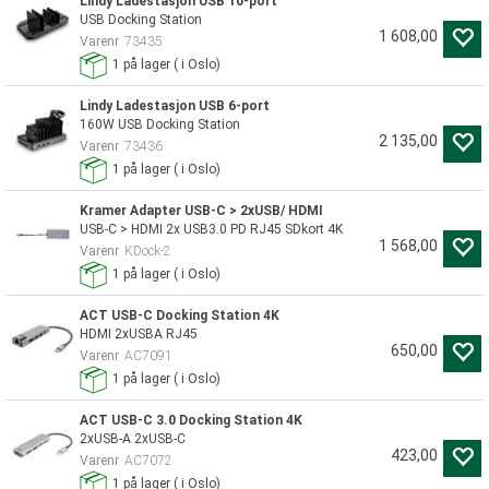
Lindy Ladestasjon USB 10-port
USB Docking Station
1 608,00
Varenr
73435
1
på lager
(
i Oslo)
Lindy Ladestasjon USB 6-port
160W USB Docking Station
2 135,00
Varenr
73436
1
på lager
(
i Oslo)
Kramer Adapter USB-C > 2xUSB/ HDMI
USB-C > HDMI 2x USB3.0 PD RJ45 SDkort 4K
1 568,00
Varenr
KDock-2
1
på lager
(
i Oslo)
ACT USB-C Docking Station 4K
HDMI 2xUSBA RJ45
650,00
Varenr
AC7091
1
på lager
(
i Oslo)
ACT USB-C 3.0 Docking Station 4K
2xUSB-A 2xUSB-C
423,00
Varenr
AC7072
1
på lager
(
i Oslo)