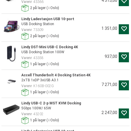
4 515,00
Varenr
43366
2
på lager
(
i Oslo)
Lindy Ladestasjon USB 10-port
USB Docking Station
1 351,00
Varenr
73309
2
på lager
(
i Oslo)
Lindy DST-Mini USB-C Docking 4K
USB Docking Station 100W
937,00
Varenr
43358
1
på lager
(
i Oslo)
Accell Thunderbolt 4 Docking Station 4K
2xTB 1xDP 3xUSB A3.1
7 271,00
Varenr
K160B-002G
1
på lager
(
i Oslo)
Lindy USB-C 2-p MST KVM Docking
5Gbps 100W/ 65W
2 247,00
Varenr
43202
1
på lager
(
i Oslo)