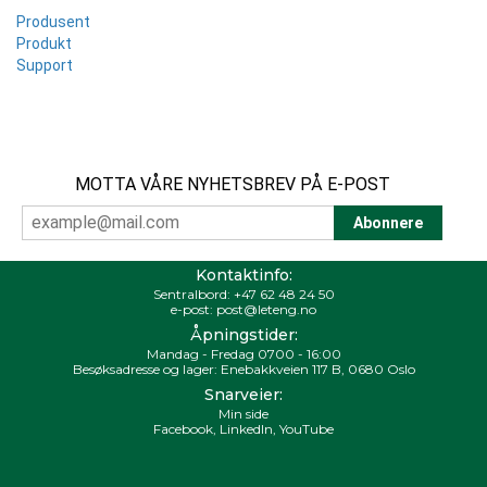
Produsent
Produkt
Support
MOTTA VÅRE NYHETSBREV PÅ E-POST
Kontaktinfo:
Sentralbord:
+47 62 48 24 50
e-post:
post@leteng.no
Åpningstider:
Mandag - Fredag 0700 - 16:00
Besøksadresse og lager: Enebakkveien 117 B, 0680 Oslo
Snarveier:
Min side
Facebook
,
LinkedIn
,
YouTube