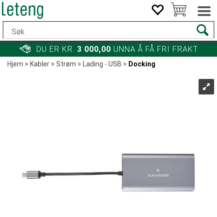
DU ER KR.
3 000,00
UNNA Å FÅ FRI FRAKT
Hjem
>
Kabler
>
Strøm
>
Lading - USB
>
Docking