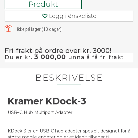
Produkt
Legg i ønskeliste
Ikke på lager (
10
dager)
Fri frakt på ordre over kr. 3000!
3 000,00
Du er kr.
unna å få fri frakt
BESKRIVELSE
Kramer KDock-3
USB–C Hub Multiport Adapter
KDock-3 er en USB-C hub-adapter spesielt designet for å
støtte mobile enheter og er et ideelt tilbehør til