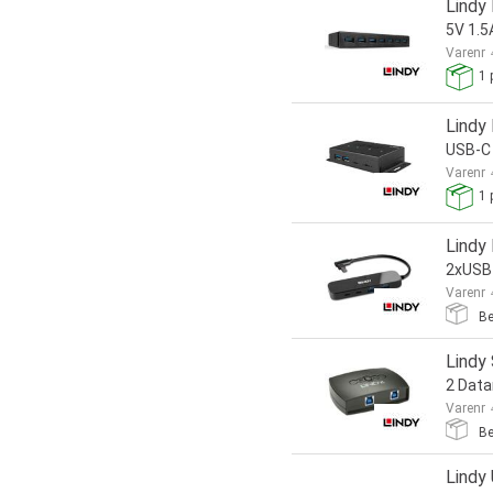
Lindy
5V 1.5
Varenr
1
p
Lindy
USB-C
Varenr
1
p
Lindy
2xUSB
Varenr
Be
Lindy
2 Data
Varenr
Be
Lindy