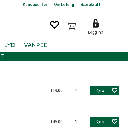
Kundesenter
Om Leteng
Bærekraft
Logg inn
LYD
VANPEE
KT
Kjøp
119,00
Kjøp
145,00