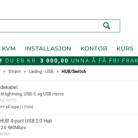
KVM
INSTALLASJON
KONTOR
KURS
DU ER KR.
3 000,00
UNNA Å FÅ FRI FRA
r
>
Strøm
>
Lading - USB
>
HUB/Switch
adekabel
til lightning, USB-C og USB micro
AIC-OCTO
00+
på lager
(
i Oslo)
 HUB 4-port USB 2.0 Hub
 2.0 480Mbps
42986