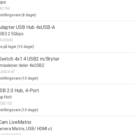
bps
42794
stillingsvare (
8
dager)
dapter USB Hub 4xUSB-A
SB3.2 5Gbps
AC6300
ke på lager (
10
dager)
Switch 4x1:4 USB2 m/Bryter
maskiner deler 4xUSB2
US424-AT
stillingsvare (
10
dager)
SB 2.0 Hub, 4-Port
p Hvit
EB2102
stillingsvare (
10
dager)
Cam LiveMatrix
mera Matrix, USB/ HDMI ut