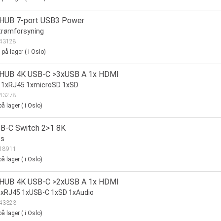
 HUB 7-port USB3 Power
trømforsyning
43128
0
på lager
(
i Oslo)
 HUB 4K USB-C >3xUSB A 1x HDMI
 1xRJ45 1xmicroSD 1xSD
43278
å lager
(
i Oslo)
B-C Switch 2>1 8K
ps
18911
å lager
(
i Oslo)
 HUB 4K USB-C >2xUSB A 1x HDMI
1xRJ45 1xUSB-C 1xSD 1xAudio
43323
å lager
(
i Oslo)