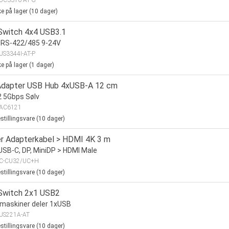
UC3310-AT-G
ke på lager (
10
dager)
Switch 4x4 USB3.1
 RS-422/485 9-24V
US3344I-AT-P
ke på lager (
1
dager)
dapter USB Hub 4xUSB-A 12 cm
 5Gbps Sølv
AC6121
stillingsvare (
10
dager)
r Adapterkabel > HDMI 4K 3 m
USB-C, DP, MiniDP > HDMI Male
C-CU32/UC+H
stillingsvare (
10
dager)
Switch 2x1 USB2
maskiner deler 1xUSB
US221A-AT
stillingsvare (
10
dager)