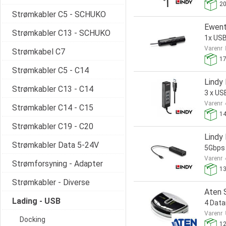
2
Strømkabler C5 - SCHUKO
Ewent
Strømkabler C13 - SCHUKO
1x USB
Varenr
Strømkabel C7
1
Strømkabler C5 - C14
Lindy
Strømkabler C13 - C14
3 x US
Varenr
Strømkabler C14 - C15
1
Strømkabler C19 - C20
Lindy
Strømkabler Data 5-24V
5Gbps
Varenr
Strømforsyning - Adapter
1
Strømkabler - Diverse
Aten 
Lading - USB
4 Data
Varenr
Docking
1