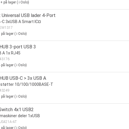
0+
på lager
(
i Oslo)
 Universal USB lader 4-Port
-C 3xUSB A Smart IC¤
EW1317
7
på lager
(
i Oslo)
 HUB 3-port USB 3
B A 1x RJ45
43176
4
på lager
(
i Oslo)
 HUB USB-C > 3x USB A
 støtter 10/100/1000BASE-T
43249
3
på lager
(
i Oslo)
Switch 4x1 USB2
maskiner deler 1xUSB
US421A-AT
2
på lager
(
i Oslo)