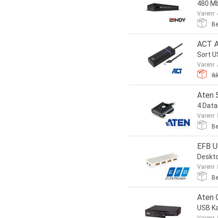
480 M
Varenr
Be
ACT A
Sort U
Varenr
Ik
Aten 
4 Data
Varenr
Be
EFB U
Deskto
Varenr
Be
Aten 
USB Ka