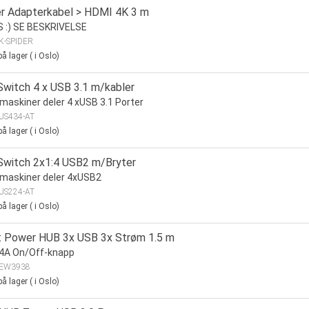
r Adapterkabel > HDMI 4K 3 m
 :) SE BESKRIVELSE
K-SPIDER
å lager
(
i Oslo)
Switch 4 x USB 3.1 m/kabler
maskiner deler 4 xUSB 3.1 Porter
US434-AT
å lager
(
i Oslo)
Switch 2x1:4 USB2 m/Bryter
maskiner deler 4xUSB2
US224-AT
å lager
(
i Oslo)
 Power HUB 3x USB 3x Strøm 1.5 m
.4A On/Off-knapp
EW3938
å lager
(
i Oslo)