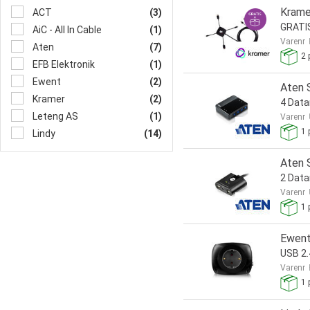
Krame
ACT
(3)
GRATIS
AiC - All In Cable
(1)
Varenr
Aten
(7)
2
p
EFB Elektronik
(1)
Ewent
(2)
Aten 
Kramer
(2)
4 Data
Leteng AS
(1)
Varenr
1
p
Lindy
(14)
Aten 
2 Data
Varenr
1
p
Ewent
USB 2
Varenr
1
p