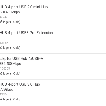
 HUB 4-port USB 2.0 mini-Hub
 2.0 480Mbps
42742
å lager
(
i Oslo)
 HUB 4-port USB3 Pro Extension
43159
å lager
(
i Oslo)
dapter USB Hub 4xUSB-A
USB2 480 Mbps
AC6205
å lager
(
i Oslo)
 HUB 4-port USB 3.0 Hub
 A 5Gbps
43324
å lager
(
i Oslo)