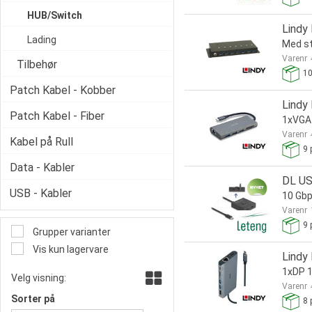
HUB/Switch
Lindy
Lading
Med s
Varenr
Tilbehør
1
Patch Kabel - Kobber
Lindy
Patch Kabel - Fiber
1xVGA
Varenr
Kabel på Rull
9
p
Data - Kabler
DL US
USB - Kabler
10 Gb
Varenr
9
p
Grupper varianter
Vis kun lagervare
Lindy
1xDP 
Velg visning:
Varenr
Sorter på
8
p