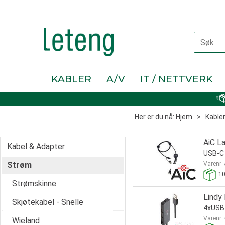
KABLER
A/V
IT / NETTVERK
Her er du nå:
Hjem
>
Kable
AiC L
Kabel & Adapter
USB-C 
Strøm
Varenr
1
Strømskinne
Lindy
Skjøtekabel - Snelle
4xUSB
Varenr
Wieland