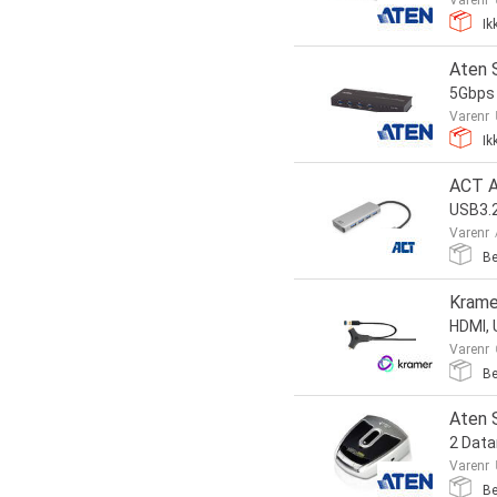
Varenr
Ik
Aten 
5Gbps
Varenr
Ik
ACT A
USB3.2
Varenr
Be
Krame
HDMI, 
Varenr
Be
Aten 
2 Data
Varenr
Be