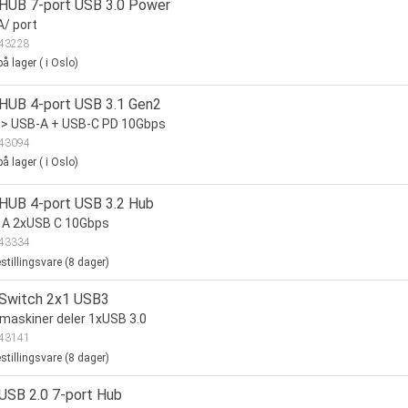
 HUB 7-port USB 3.0 Power
A/ port
43228
å lager
(
i Oslo)
 HUB 4-port USB 3.1 Gen2
 > USB-A + USB-C PD 10Gbps
43094
å lager
(
i Oslo)
 HUB 4-port USB 3.2 Hub
 A 2xUSB C 10Gbps
43334
stillingsvare (
8
dager)
 Switch 2x1 USB3
maskiner deler 1xUSB 3.0
43141
stillingsvare (
8
dager)
 USB 2.0 7-port Hub