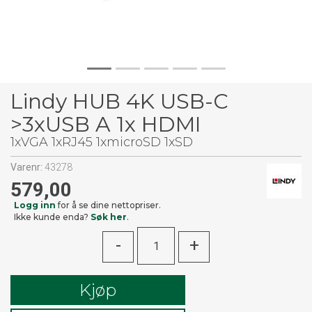
Lindy HUB 4K USB-C
>3xUSB A 1x HDMI
1xVGA 1xRJ45 1xmicroSD 1xSD
Varenr:
43278
579,00
Logg inn
for å se dine nettopriser.
Ikke kunde enda?
Søk her
.
-
+
Kjøp