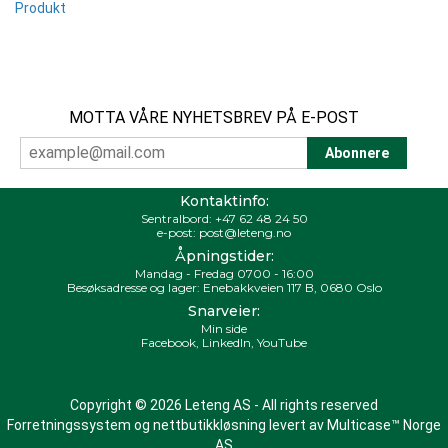
Produkt
MOTTA VÅRE NYHETSBREV PÅ E-POST
Kontaktinfo:
Sentralbord:
+47 62 48 24 50
e-post:
post@leteng.no
Åpningstider:
Mandag - Fredag 0700 - 16:00
Besøksadresse og lager: Enebakkveien 117 B, 0680 Oslo
Snarveier:
Min side
Facebook
,
LinkedIn
,
YouTube
Copyright © 2026 Leteng AS - All rights reserved
Forretningssystem
og
nettbutikkløsning
levert av
Multicase™ Norge
AS