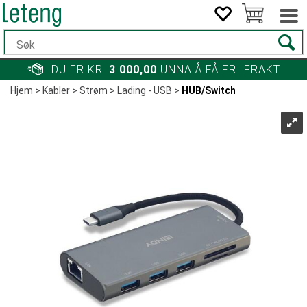
DU ER KR.
3 000,00
UNNA Å FÅ FRI FRAKT
Hjem
>
Kabler
>
Strøm
>
Lading - USB
>
HUB/Switch