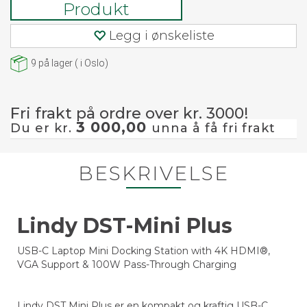
Produkt
Legg i ønskeliste
9
på lager
(
i Oslo)
Fri frakt på ordre over kr. 3000!
3 000,00
Du er kr.
unna å få fri frakt
BESKRIVELSE
Lindy DST-Mini Plus
USB-C Laptop Mini Docking Station with 4K HDMI®,
VGA Support & 100W Pass-Through Charging
Lindy DST Mini Plus er en kompakt og kraftig USB-C