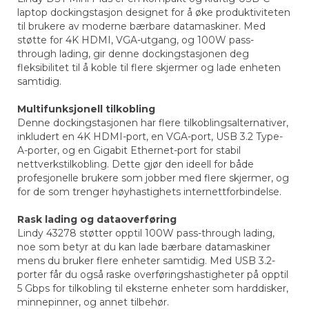
laptop dockingstasjon designet for å øke produktiviteten
til brukere av moderne bærbare datamaskiner. Med
støtte for 4K HDMI, VGA-utgang, og 100W pass-
through lading, gir denne dockingstasjonen deg
fleksibilitet til å koble til flere skjermer og lade enheten
samtidig.
Multifunksjonell tilkobling
Denne dockingstasjonen har flere tilkoblingsalternativer,
inkludert en 4K HDMI-port, en VGA-port, USB 3.2 Type-
A-porter, og en Gigabit Ethernet-port for stabil
nettverkstilkobling. Dette gjør den ideell for både
profesjonelle brukere som jobber med flere skjermer, og
for de som trenger høyhastighets internettforbindelse.
Rask lading og dataoverføring
Lindy 43278 støtter opptil 100W pass-through lading,
noe som betyr at du kan lade bærbare datamaskiner
mens du bruker flere enheter samtidig. Med USB 3.2-
porter får du også raske overføringshastigheter på opptil
5 Gbps for tilkobling til eksterne enheter som harddisker,
minnepinner, og annet tilbehør.