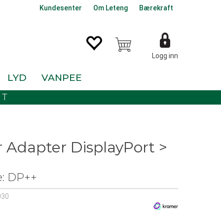
Kundesenter
Om Leteng
Bærekraft
Logg inn
LYD
VANPEE
KT
 Adapter DisplayPort >
e: DP++
030
0