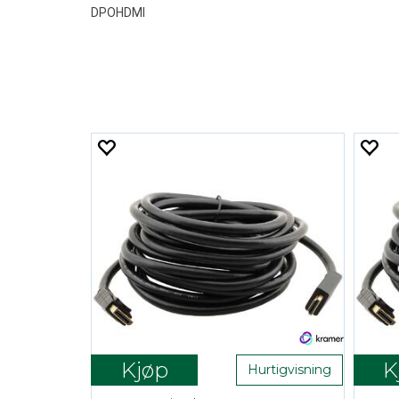
DPOHDMI
Kjøp
K
Hurtigvisning