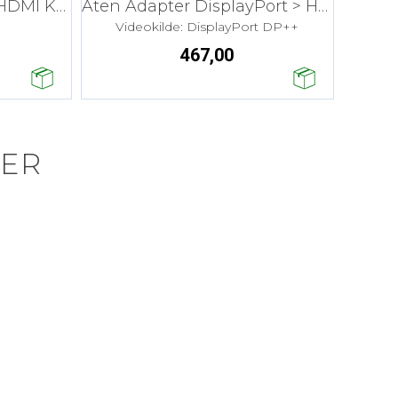
Kramer DisplayPort > HDMI Kabel
Aten Adapter DisplayPort > HDMI Aktiv
Videokilde: DisplayPort DP++
467,00
ER