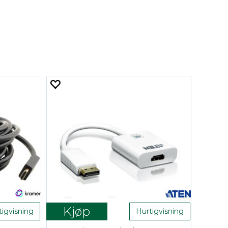
Kjøp
tigvisning
Hurtigvisning