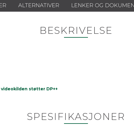
ER
ALTERNATIVER
LENKER OG DOKUME
BESKRIVELSE
 videokilden støtter DP++
SPESIFIKASJONER