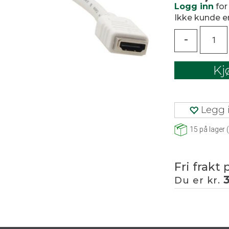
Logg inn
for
Ikke kunde 
-
Kj
Legg i
15
på lager
(
Fri frakt 
Du er kr.