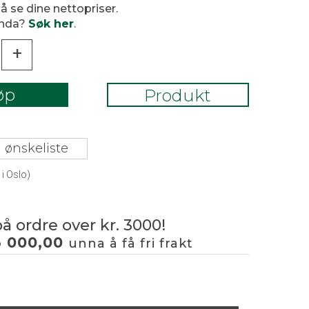
 å se dine nettopriser.
enda?
Søk her
.
+
øp
Produkt
 ønskeliste
i Oslo)
på ordre over kr. 3000!
3 000,00
unna å få fri frakt