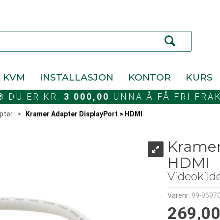
KVM
INSTALLASJON
KONTOR
KURS
DU ER KR.
3 000,00
UNNA Å FÅ FRI FRA
pter
>
Kramer Adapter DisplayPort > HDMI
Kramer
HDMI
Videokild
Varenr:
99-9697
269,0