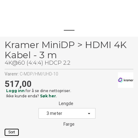
Kramer MiniDP > HDMI 4K
Kabel - 3 m
4K@60 (4:4:4) HDCP 2.2
Varenr:
C-MDP/HM/UHD-10
517,00
Logg inn
for å se dine nettopriser.
Ikke kunde enda?
Søk her
.
Lengde
3 meter
Farge
Sort