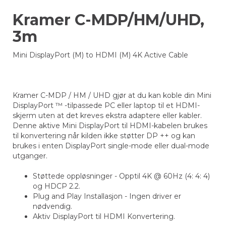
Kramer C-MDP/HM/UHD,
3m
Mini DisplayPort (M) to HDMI (M) 4K Active Cable
Kramer C-MDP / HM / UHD gjør at du kan koble din Mini
DisplayPort ™ -tilpassede PC eller laptop til et HDMI-
skjerm uten at det kreves ekstra adaptere eller kabler.
Denne aktive Mini DisplayPort til HDMI-kabelen brukes
til konvertering når kilden ikke støtter DP ++ og kan
brukes i enten DisplayPort single-mode eller dual-mode
utganger.
Støttede oppløsninger - Opptil 4K @ 60Hz (4: 4: 4)
og HDCP 2.2.
Plug and Play Installasjon - Ingen driver er
nødvendig.
Aktiv DisplayPort til HDMI Konvertering.