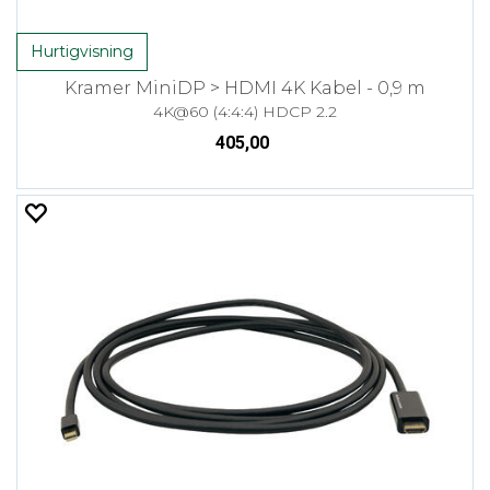
Hurtigvisning
Kramer MiniDP > HDMI 4K Kabel - 0,9 m
4K@60 (4:4:4) HDCP 2.2
405,00