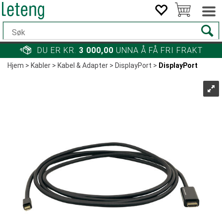
DU ER KR.
3 000,00
UNNA Å FÅ FRI FRAKT
Hjem
>
Kabler
>
Kabel & Adapter
>
DisplayPort
>
DisplayPort