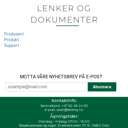
LENKER OG
DOKUMENTER
Produsent
Produkt
Support
MOTTA VÅRE NYHETSBREV PÅ E-POST
Kontaktinfo:
Sentralbord:
+47 62 48 24 50
e-post:
post@leteng.no
Åpningstider:
Mandag - Fredag 0700 - 16:00
Besøksadresse og lager: Enebakkveien 117 B, 0680 Oslo