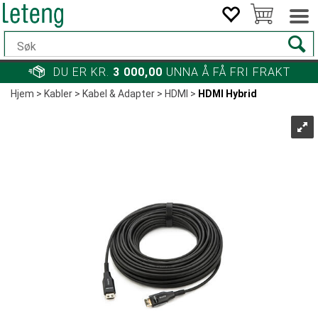
DU ER KR.
3 000,00
UNNA Å FÅ FRI FRAKT
Hjem
>
Kabler
>
Kabel & Adapter
>
HDMI
>
HDMI Hybrid