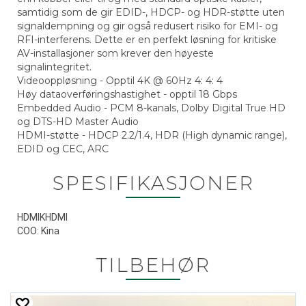
samtidig som de gir EDID-, HDCP- og HDR-støtte uten
signaldempning og gir også redusert risiko for EMI- og
RFI-interferens. Dette er en perfekt løsning for kritiske
AV-installasjoner som krever den høyeste
signalintegritet.
Videooppløsning - Opptil 4K @ 60Hz 4: 4: 4
Høy dataoverføringshastighet - opptil 18 Gbps
Embedded Audio - PCM 8-kanals, Dolby Digital True HD
og DTS-HD Master Audio
HDMI-støtte - HDCP 2.2/1.4, HDR (High dynamic range),
EDID og CEC, ARC
SPESIFIKASJONER
HDMIKHDMI
COO: Kina
TILBEHØR