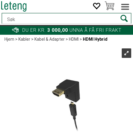
DU ER KR.
3 000,00
UNNA Å FÅ FRI FRAKT
Hjem
>
Kabler
>
Kabel & Adapter
>
HDMI
>
HDMI Hybrid