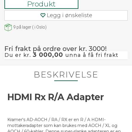
Produkt
Legg i ønskeliste
9
på lager
(
i Oslo)
Fri frakt på ordre over kr. 3000!
3 000,00
Du er kr.
unna å få fri frakt
BESKRIVELSE
HDMI Rx R/A Adapter
Kramer's AD-AOCH / RA / RX er en R / A HDMI-
mottakeradapter som kan brukes med AOCH / XL og
AOCH / 60-kabler. Denne super-slanke adapteren er en