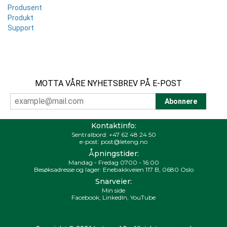
Produsent
Produkt
Support
MOTTA VÅRE NYHETSBREV PÅ E-POST
Kontaktinfo:
Sentralbord:
+47 62 48 24 50
e-post:
post@leteng.no
Åpningstider:
Mandag - Fredag 0700 - 16:00
Besøksadresse og lager: Enebakkveien 117 B, 0680 Oslo
Snarveier:
Min side
Facebook
,
LinkedIn
,
YouTube