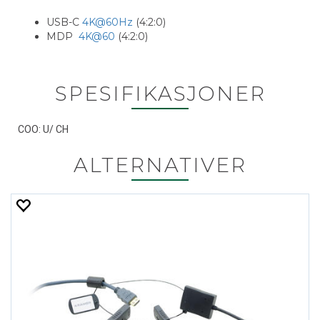
USB-C
4K@60Hz
(4:2:0)
MDP
4K@60
(4:2:0)
SPESIFIKASJONER
COO: U/ CH
ALTERNATIVER