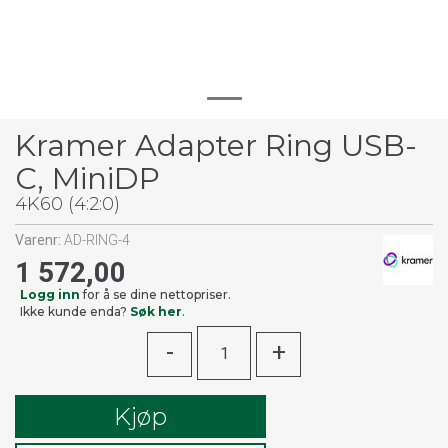
Kramer Adapter Ring USB-
C, MiniDP
4K60 (4:2:0)
Varenr:
AD-RING-4
1 572,00
Logg inn
for å se dine nettopriser.
Ikke kunde enda?
Søk her
.
-
+
Kjøp