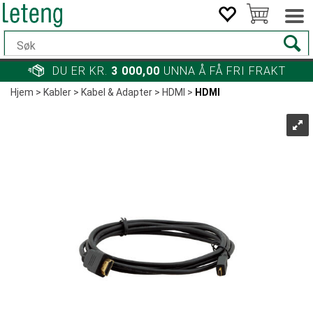
DU ER KR.
3 000,00
UNNA Å FÅ FRI FRAKT
Hjem
>
Kabler
>
Kabel & Adapter
>
HDMI
>
HDMI