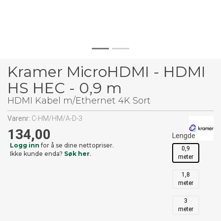
Kramer MicroHDMI - HDMI
HS HEC - 0,9 m
HDMI Kabel m/Ethernet 4K Sort
Varenr:
C-HM/HM/A-D-3
134,00
Lengde
Logg inn
for å se dine nettopriser.
0,9
Ikke kunde enda?
Søk her
.
meter
1,8
meter
3
meter