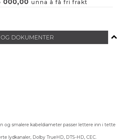
3 000,00
unna å få fri frakt
 OG DOKUMENTER
g smalere kabeldiameter passer lettere inn i tette
merte lydkanaler, Dolby TrueHD, DTS-HD, CEC.