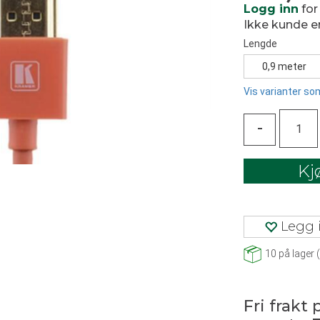
Logg inn
for
Ikke kunde 
Lengde
0,9 meter
Vis varianter som
-
Kj
Legg i
10
på lager
(
Fri frakt 