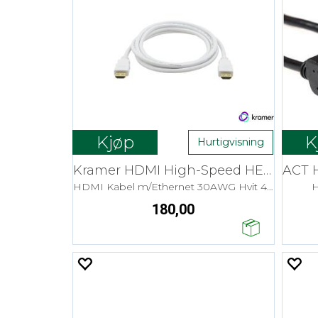
Kjøp
K
Hurtigvisning
Kramer HDMI High-Speed HEC - 0,9 m Flex
HDMI Kabel m/Ethernet 30AWG Hvit 4K
H
180,00