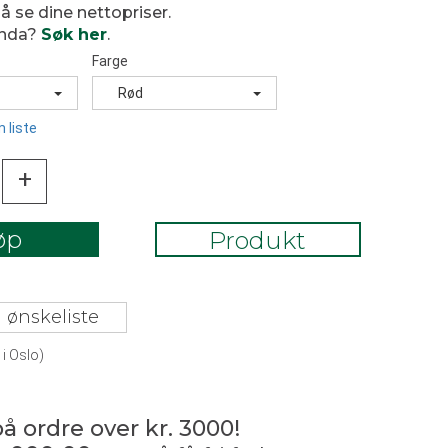
 å se dine nettopriser.
enda?
Søk her
.
Farge
Rød
 liste
+
øp
Produkt
 ønskeliste
i Oslo)
på ordre over kr. 3000!