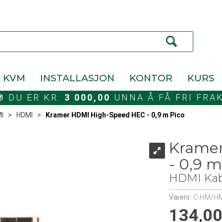
KVM
INSTALLASJON
KONTOR
KURS
DU ER KR.
3 000,00
UNNA Å FÅ FRI FRA
I
>
HDMI
>
Kramer HDMI High-Speed HEC - 0,9 m Pico
Krame
- 0,9 m
HDMI Kab
Varenr:
C-HM/HM
134,0