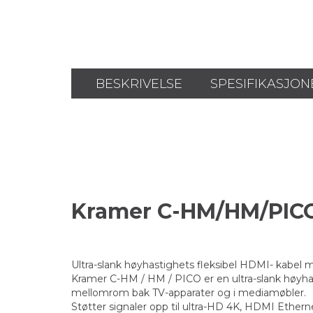
BESKRIVELSE
SPESIFIKASJON
Kramer C-HM/HM/PIC
Ultra-slank høyhastighets fleksibel HDMI- kabel
Kramer C-HM / HM / PICO er en ultra-slank høyh
mellomrom bak TV-apparater og i mediamøbler.
Støtter signaler opp til ultra-HD 4K, HDMI Ether