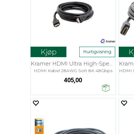
Kjøp
K
Hurtigvisning
Kramer HDMI Ultra High-Speed - 3 m
HDMI Kabel 28AWG Sort 8K 48Gbps
405,00