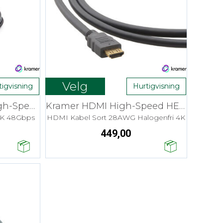
Velg
tigvisning
Hurtigvisning
Kramer HDMI Ultra High-Speed - 1,8 m
Kramer HDMI High-Speed HEC - LSZH
8K 48Gbps
HDMI Kabel Sort 28AWG Halogenfri 4K
449,00