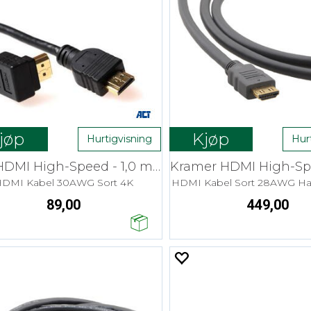
jøp
Kjøp
Hurtigvisning
Hur
ACT HDMI High-Speed - 1,0 m vinklet
DMI Kabel 30AWG Sort 4K
HDMI Kabel Sort 28AWG Hal
89,00
449,00