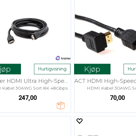
jøp
Kjøp
Hurtigvisning
Hur
Kramer HDMI Ultra High-Speed - 0,9 m
 Kabel 30AWG Sort 8K 48Gbps
HDMI Kabel 30AWG So
247,00
70,00