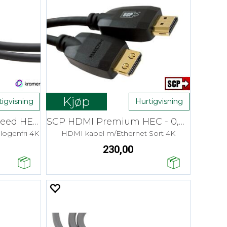
Kjøp
tigvisning
Hurtigvisning
Kramer HDMI High-Speed HEC - 0,9 m LSZH
SCP HDMI Premium HEC - 0,9 m Install
ogenfri 4K
HDMI kabel m/Ethernet Sort 4K
230,00