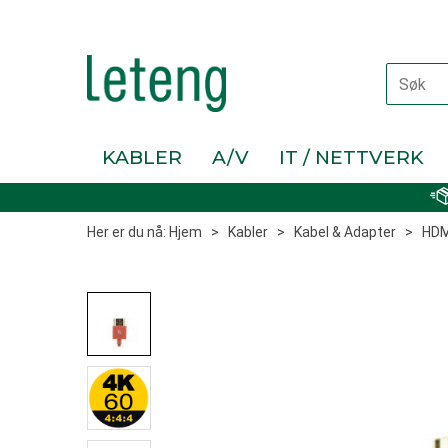
KABLER
A/V
IT / NETTVERK
Her er du nå:
Hjem
>
Kabler
>
Kabel & Adapter
>
HDM