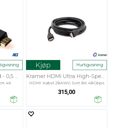
Kjøp
tigvisning
Hurtigvisning
ACT HDMI High-Speed - 0,5 m vinklet
Kramer HDMI Ultra High-Speed - 2,7 m
rt 4K
HDMI Kabel 28AWG Sort 8K 48Gbps
315,00