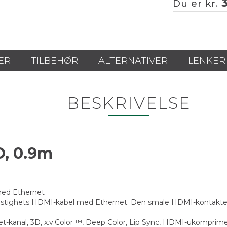
Du er kr.
ER
TILBEHØR
ALTERNATIVER
LENKER
BESKRIVELSE
O, 0.9m
 med Ethernet
astighets HDMI-kabel med Ethernet. Den smale HDMI-kontakten o
net-kanal, 3D, x.v.Color ™, Deep Color, Lip Sync, HDMI-ukompri