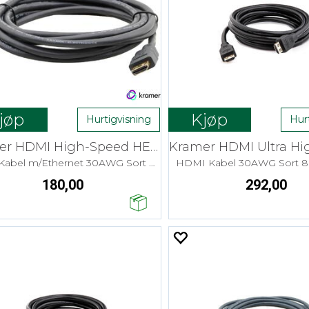
jøp
Kjøp
Hurtigvisning
Hur
Kramer HDMI High-Speed HEC - 0,9 m Flex
HDMI Kabel m/Ethernet 30AWG Sort 4K
HDMI Kabel 30AWG Sort 
180,00
292,00