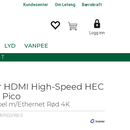
Kundesenter
Om Leteng
Bærekraft
Logg inn
LYD
VANPEE
KT
r HDMI High-Speed HEC
 Pico
el m/Ethernet Rød 4K
/PICO/RD-3
0