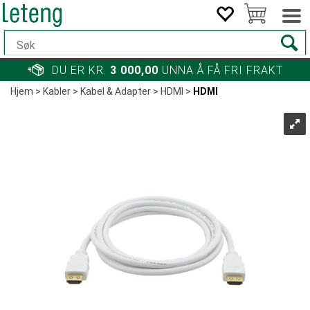
DU ER KR.
3 000,00
UNNA Å FÅ FRI FRAKT
Hjem
>
Kabler
>
Kabel & Adapter
>
HDMI
>
HDMI