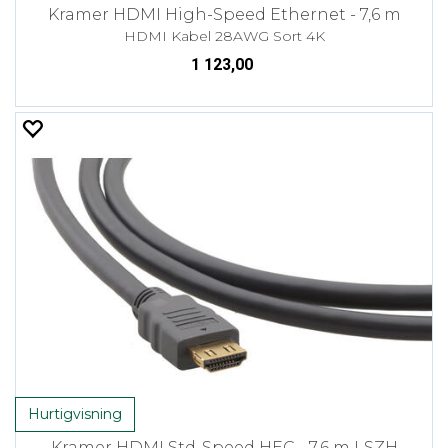
Kramer HDMI High-Speed Ethernet - 7,6 m
HDMI Kabel 28AWG Sort 4K
1 123,00
Hurtigvisning
Kramer HDMI Std-Speed HEC - 7,6 m LSZH