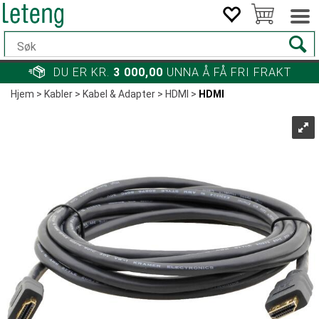
DU ER KR.
3 000,00
UNNA Å FÅ FRI FRAKT
Hjem
>
Kabler
>
Kabel & Adapter
>
HDMI
>
HDMI