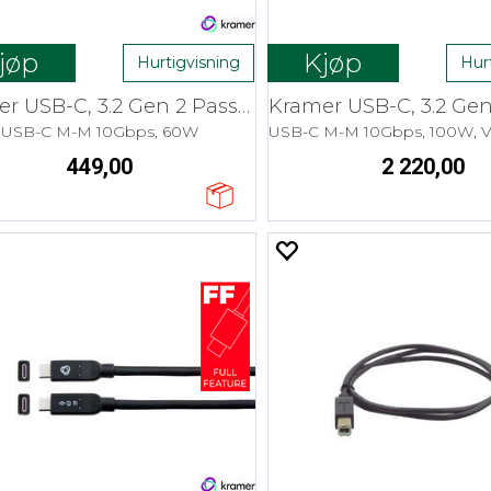
jøp
Kjøp
Hurtigvisning
Hur
Kramer USB-C, 3.2 Gen 2 Passive- 1,8 m
USB-C M-M 10Gbps, 60W
449,00
2 220,00