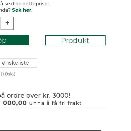
 å se dine nettopriser.
enda?
Søk her
.
+
øp
Produkt
 ønskeliste
(
i Oslo)
på ordre over kr. 3000!
3 000,00
unna å få fri frakt