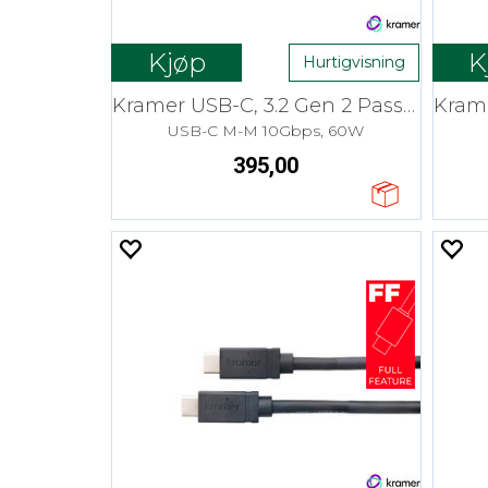
Kjøp
K
Hurtigvisning
Kramer USB-C, 3.2 Gen 2 Passive- 0,9m
USB-C M-M 10Gbps, 60W
395,00