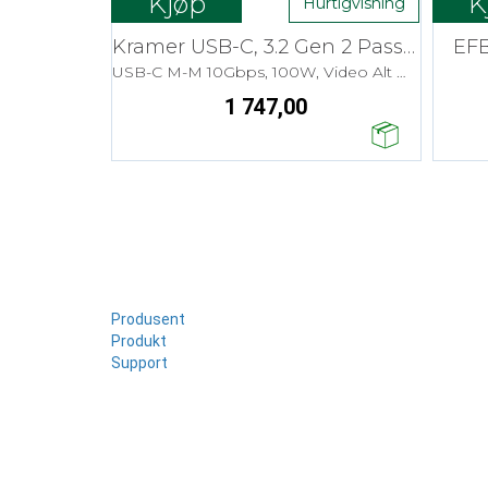
Kjøp
K
Hurtigvisning
Kramer USB-C, 3.2 Gen 2 Passive- 3m
EFB
USB-C M-M 10Gbps, 100W, Video Alt Mode
1 747,00
Produsent
Produkt
Support