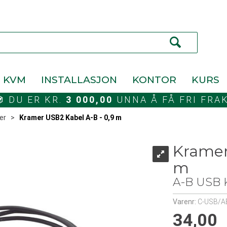
KVM
INSTALLASJON
KONTOR
KURS
DU ER KR.
3 000,00
UNNA Å FÅ FRI FRA
er
>
Kramer USB2 Kabel A-B - 0,9 m
Kramer
m
A-B USB K
Varenr:
C-USB/A
34,00