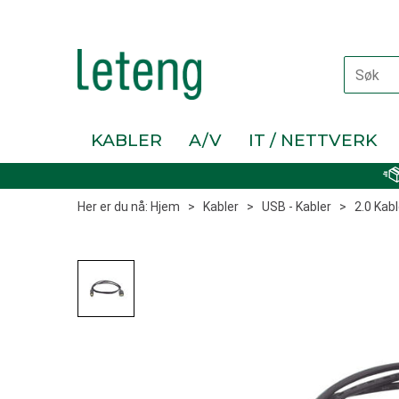
KABLER
A/V
IT / NETTVERK
Her er du nå:
Hjem
>
Kabler
>
USB - Kabler
>
2.0 Kabl