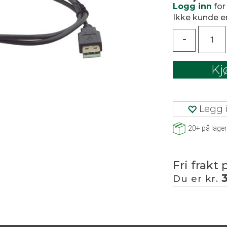
Logg inn
for
Ikke kunde 
-
Kj
Legg i
20+
på lager
Fri frakt 
Du er kr.