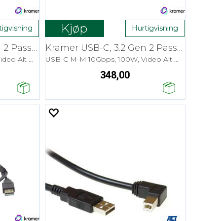
Kjøp
tigvisning
Hurtigvisning
Kramer USB-C, 3.2 Gen 2 Passive- 4,6m
Kramer USB-C, 3.2 Gen 2 Passive- 0,9m
USB-C M-M 10Gbps, 100W, Video Alt Mode
USB-C M-M 10Gbps, 100W, Video Alt Mode
348,00