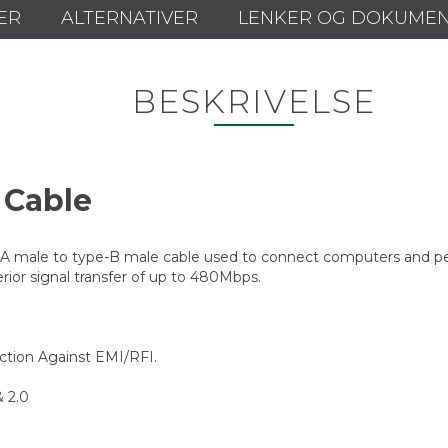
ER
ALTERNATIVER
LENKER OG DOKUME
BESKRIVELSE
 Cable
 male to type-B male cable used to connect computers and perip
rior signal transfer of up to 480Mbps.
ection Against EMI/RFI.
& 2.0