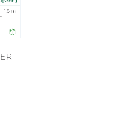
tigvisning
- 1,8 m
t
ER