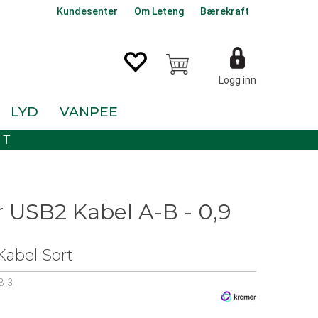
Kundesenter
Om Leteng
Bærekraft
Logg inn
LYD
VANPEE
KT
 USB2 Kabel A-B - 0,9
abel Sort
B-3