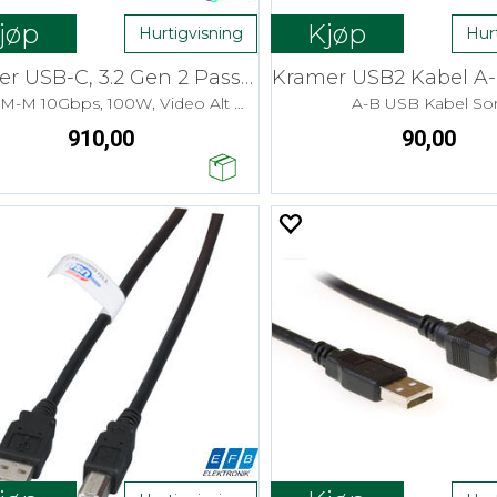
jøp
Kjøp
Hurtigvisning
Hur
Kramer USB-C, 3.2 Gen 2 Passive- 1,8m
USB-C M-M 10Gbps, 100W, Video Alt Mode
A-B USB Kabel Sor
910,00
90,00