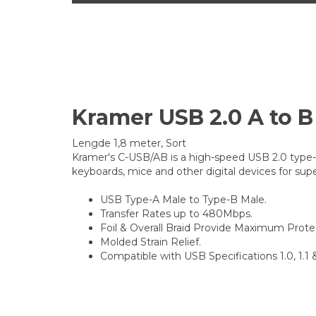
Kramer USB 2.0 A to B
Lengde 1,8 meter, Sort
Kramer's C-USB/AB is a high-speed USB 2.0 type-A
keyboards, mice and other digital devices for supe
USB Type-A Male to Type-B Male.
Transfer Rates up to 480Mbps.
Foil & Overall Braid Provide Maximum Prot
Molded Strain Relief.
Compatible with USB Specifications 1.0, 1.1 