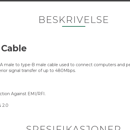
BESKRIVELSE
 Cable
 male to type-B male cable used to connect computers and perip
rior signal transfer of up to 480Mbps.
ection Against EMI/RFI.
& 2.0
SPESIFIKASJONER