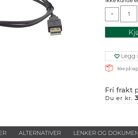
Ikke kunde 
-
Kj
Legg i
Ikke på lag
Fri frakt 
Du er kr.
ER
ALTERNATIVER
LENKER OG DOKUME