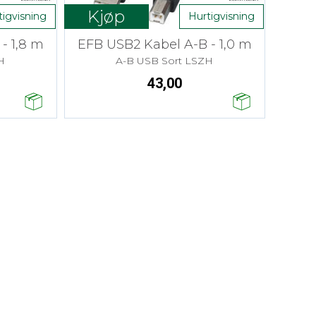
Kjøp
tigvisning
Hurtigvisning
- 1,8 m
EFB USB2 Kabel A-B - 1,0 m
H
A-B USB Sort LSZH
43,00