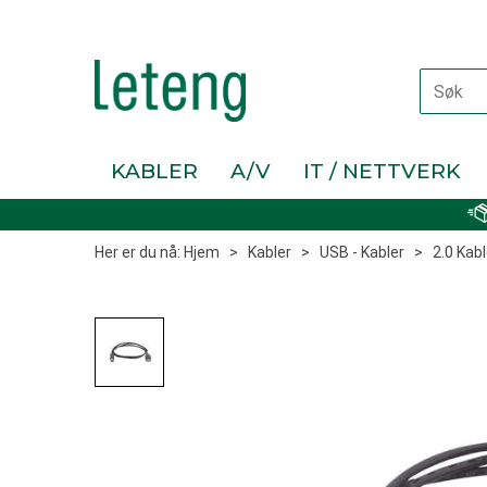
KABLER
A/V
IT / NETTVERK
Her er du nå:
Hjem
>
Kabler
>
USB - Kabler
>
2.0 Kabl