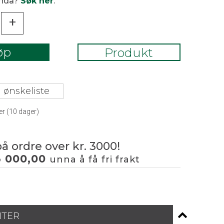
enda?
Søk her
.
+
øp
Produkt
 ønskeliste
er (
10
dager)
på ordre over kr. 3000!
3 000,00
unna å få fri frakt
NTER