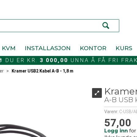
KVM
INSTALLASJON
KONTOR
KURS
DU ER KR.
3 000,00
UNNA Å FÅ FRI FRA
er
>
Kramer USB2 Kabel A-B - 1,8 m
Kramer
A-B USB K
Varenr:
C-USB/A
57,00
Logg inn
for