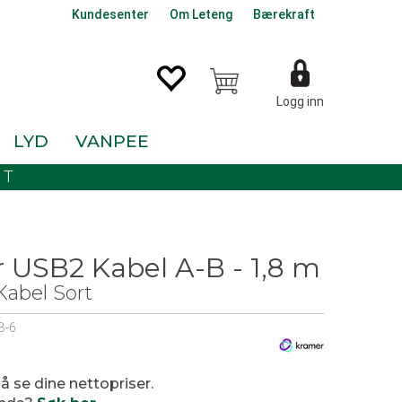
Kundesenter
Om Leteng
Bærekraft
Logg inn
LYD
VANPEE
KT
 USB2 Kabel A-B - 1,8 m
abel Sort
B-6
 å se dine nettopriser.