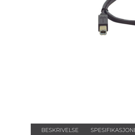
BESKRIVELSE
SPESIFIKASJON