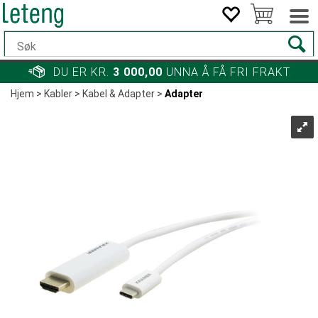
DU ER KR.
3 000,00
UNNA Å FÅ FRI FRAKT
Hjem
>
Kabler
>
Kabel & Adapter
>
Adapter