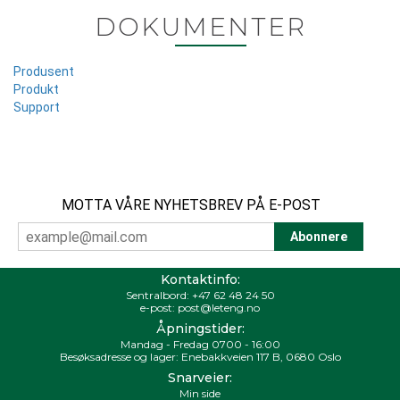
DOKUMENTER
Produsent
Produkt
Support
MOTTA VÅRE NYHETSBREV PÅ E-POST
Kontaktinfo:
Sentralbord:
+47 62 48 24 50
e-post:
post@leteng.no
Åpningstider:
Mandag - Fredag 0700 - 16:00
Besøksadresse og lager: Enebakkveien 117 B, 0680 Oslo
Snarveier:
Min side