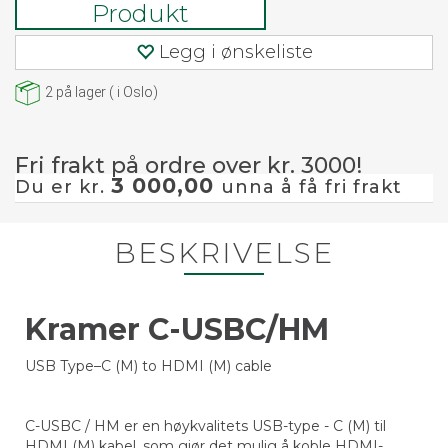
Produkt
Legg i ønskeliste
2
på lager
(
i Oslo)
Fri frakt på ordre over kr. 3000!
3 000,00
Du er kr.
unna å få fri frakt
BESKRIVELSE
Kramer C-USBC/HM
USB Type–C (M) to HDMI (M) cable
C-USBC / HM er en høykvalitets USB-type - C (M) til
HDMI (M) kabel, som gjør det mulig å koble HDMI-