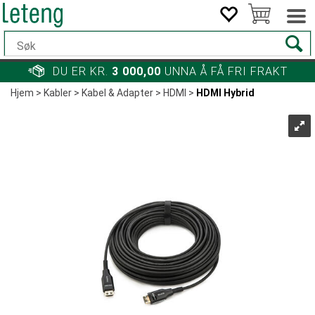
DU ER KR.
3 000,00
UNNA Å FÅ FRI FRAKT
Hjem
>
Kabler
>
Kabel & Adapter
>
HDMI
>
HDMI Hybrid