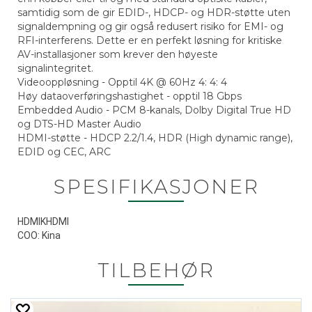
samtidig som de gir EDID-, HDCP- og HDR-støtte uten
signaldempning og gir også redusert risiko for EMI- og
RFI-interferens. Dette er en perfekt løsning for kritiske
AV-installasjoner som krever den høyeste
signalintegritet.
Videooppløsning - Opptil 4K @ 60Hz 4: 4: 4
Høy dataoverføringshastighet - opptil 18 Gbps
Embedded Audio - PCM 8-kanals, Dolby Digital True HD
og DTS-HD Master Audio
HDMI-støtte - HDCP 2.2/1.4, HDR (High dynamic range),
EDID og CEC, ARC
SPESIFIKASJONER
HDMIKHDMI
COO: Kina
TILBEHØR