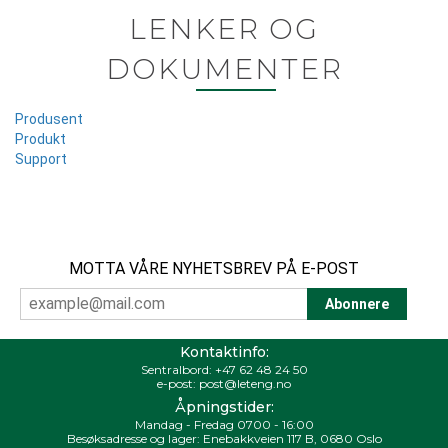
LENKER OG
DOKUMENTER
Produsent
Produkt
Support
MOTTA VÅRE NYHETSBREV PÅ E-POST
Kontaktinfo:
Sentralbord:
+47 62 48 24 50
e-post:
post@leteng.no
Åpningstider:
Mandag - Fredag 0700 - 16:00
Besøksadresse og lager: Enebakkveien 117 B, 0680 Oslo