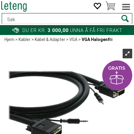
DU ER KR.
3 000,00
UNNA Å FÅ FRI FRAKT
Hjem
>
Kabler
>
Kabel & Adapter
>
VGA
>
VGA Halogenfri