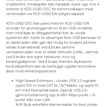
mobilenhet, mediaspiller eller harddisk. Koble opp mot 4
enheter til KDS-USB2-DEC for kommunikasjon med
vertsmaskin via KDS-USB2-EN (selges separat)
KDS-USB2-DEC kan pares med én KDS-USB2-EN
encoder for grunnleggende en-til-en USB-utvidelse,
men med kjøp av tilleggsenheter kan du utvide
systemet ditt. Koble for eksempel flere USB-kameraer til
én datamaskin eller gjør det mulig for brukere på flere
steder å samarbeide ved å bruke samme
vertsdatamaskin over et lokalt nettverk (LAN), i sanntid,
ved å bruke sine egne tastaturer, mus og
berøringsskjermer. Ved å bruke Kramers skybaserte
kontrollplattform kan du kartlegge og/eller kontrollere
disse multi-enhetsoppsettene.
High-Speed Extension - utvider USB 2.0-signaler
opptil 100 m med CAT 5e / 6/7-kabler, og opptil 10
km med fiberoptisk kabel. Oppnår USB 2.0-
gjennomstrømning opp til 480 Mbps punkt – til-
punkt eller over LAN.
N.B! Bruk anbefalte Kramer-kabler for best ytelse.