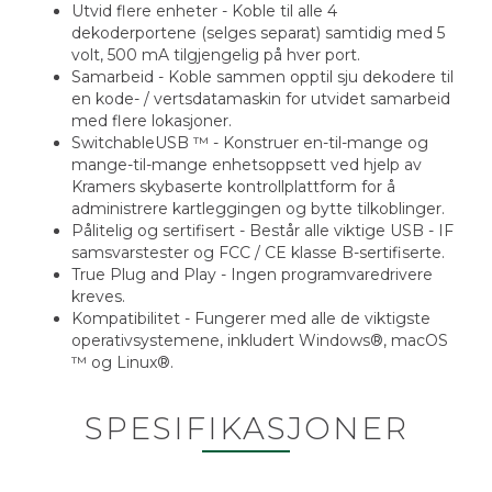
Utvid flere enheter - Koble til alle 4
dekoderportene (selges separat) samtidig med 5
volt, 500 mA tilgjengelig på hver port.
Samarbeid - Koble sammen opptil sju dekodere til
en kode- / vertsdatamaskin for utvidet samarbeid
med flere lokasjoner.
SwitchableUSB ™ - Konstruer en-til-mange og
mange-til-mange enhetsoppsett ved hjelp av
Kramers skybaserte kontrollplattform for å
administrere kartleggingen og bytte tilkoblinger.
Pålitelig og sertifisert - Består alle viktige USB - IF
samsvarstester og FCC / CE klasse B-sertifiserte.
True Plug and Play - Ingen programvaredrivere
kreves.
Kompatibilitet - Fungerer med alle de viktigste
operativsystemene, inkludert Windows®, macOS
™ og Linux®.
SPESIFIKASJONER