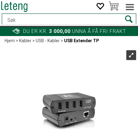
DU ER KR.
3 000,00
UNNA Å FÅ FRI FRAKT
Hjem
>
Kabler
>
USB - Kabler
>
USB Extender TP