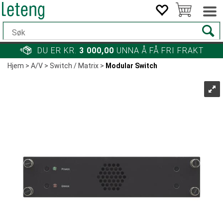
DU ER KR.
3 000,00
UNNA Å FÅ FRI FRAKT
Hjem
>
A/V
>
Switch / Matrix
>
Modular Switch