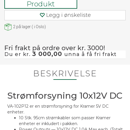
Produkt
Legg i ønskeliste
2
på lager
(
i Oslo)
Fri frakt på ordre over kr. 3000!
3 000,00
Du er kr.
unna å få fri frakt
BESKRIVELSE
Strømforsyning 10x12V DC
VA-102P12 er en strømforsyning for Kramer 5V DC
enheter.
10 Stk. 95cm strømkabler som passer Kramer
enheter er inkludert i pakken.
Power Outputs — 10x12V DC 1.0A Max each. (Totalt