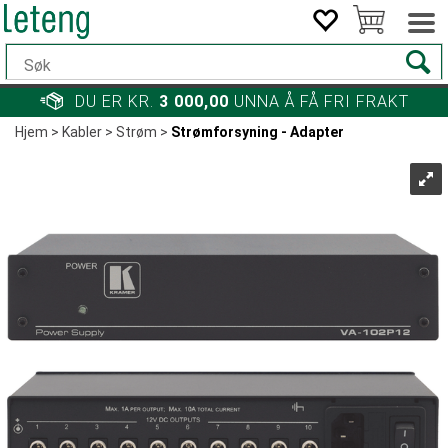
DU ER KR.
3 000,00
UNNA Å FÅ FRI FRAKT
Hjem
>
Kabler
>
Strøm
>
Strømforsyning - Adapter