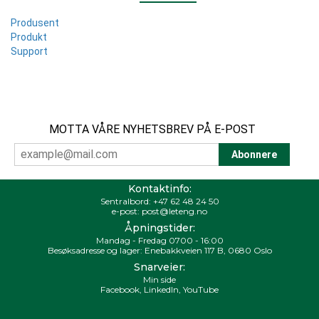
Produsent
Produkt
Support
MOTTA VÅRE NYHETSBREV PÅ E-POST
Kontaktinfo:
Sentralbord:
+47 62 48 24 50
e-post:
post@leteng.no
Åpningstider:
Mandag - Fredag 0700 - 16:00
Besøksadresse og lager: Enebakkveien 117 B, 0680 Oslo
Snarveier:
Min side
Facebook
,
LinkedIn
,
YouTube