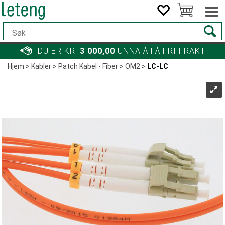
DU ER KR.
3 000,00
UNNA Å FÅ FRI FRAKT
Hjem
>
Kabler
>
Patch Kabel - Fiber
>
OM2
>
LC-LC