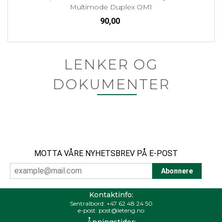
Multimode Duplex OM1
90,00
LENKER OG
DOKUMENTER
MOTTA VÅRE NYHETSBREV PÅ E-POST
Kontaktinfo:
Sentralbord:
+47 62 48 24 50
e-post:
post@leteng.no
Åpningstider: