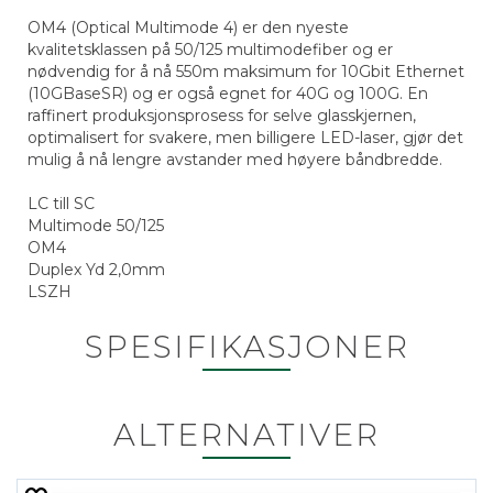
OM4 (Optical Multimode 4) er den nyeste
kvalitetsklassen på 50/125 multimodefiber og er
nødvendig for å nå 550m maksimum for 10Gbit Ethernet
(10GBaseSR) og er også egnet for 40G og 100G. En
raffinert produksjonsprosess for selve glasskjernen,
optimalisert for svakere, men billigere LED-laser, gjør det
mulig å nå lengre avstander med høyere båndbredde.
LC till SC
Multimode 50/125
OM4
Duplex Yd 2,0mm
LSZH
SPESIFIKASJONER
ALTERNATIVER