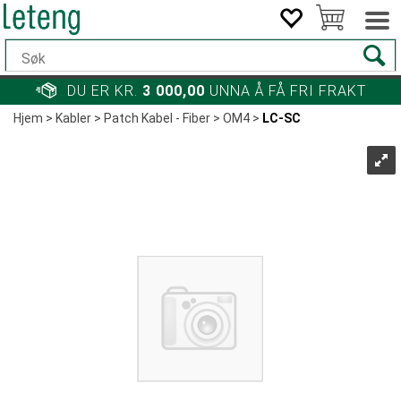
DU ER KR.
3 000,00
UNNA Å FÅ FRI FRAKT
Hjem
>
Kabler
>
Patch Kabel - Fiber
>
OM4
>
LC-SC