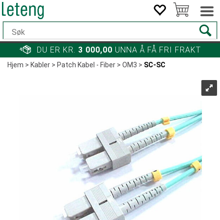
DU ER KR.
3 000,00
UNNA Å FÅ FRI FRAKT
Hjem
>
Kabler
>
Patch Kabel - Fiber
>
OM3
>
SC-SC