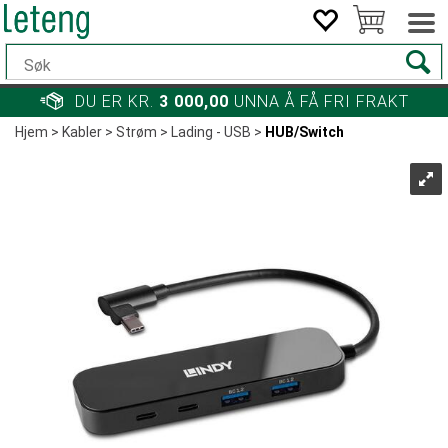
DU ER KR.
3 000,00
UNNA Å FÅ FRI FRAKT
Hjem
>
Kabler
>
Strøm
>
Lading - USB
>
HUB/Switch