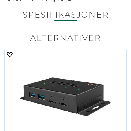
A-porter ved å levere opptil 1,5A.
SPESIFIKASJONER
ALTERNATIVER