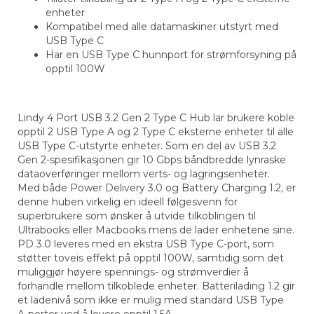
enheter
Kompatibel med alle datamaskiner utstyrt med
USB Type C
Har en USB Type C hunnport for strømforsyning på
opptil 100W
Lindy 4 Port USB 3.2 Gen 2 Type C Hub lar brukere koble
opptil 2 USB Type A og 2 Type C eksterne enheter til alle
USB Type C-utstyrte enheter. Som en del av USB 3.2
Gen 2-spesifikasjonen gir 10 Gbps båndbredde lynraske
dataoverføringer mellom verts- og lagringsenheter.
Med både Power Delivery 3.0 og Battery Charging 1.2, er
denne huben virkelig en ideell følgesvenn for
superbrukere som ønsker å utvide tilkoblingen til
Ultrabooks eller Macbooks mens de lader enhetene sine.
PD 3.0 leveres med en ekstra USB Type C-port, som
støtter toveis effekt på opptil 100W, samtidig som det
muliggjør høyere spennings- og strømverdier å
forhandle mellom tilkoblede enheter. Batterilading 1.2 gir
et ladenivå som ikke er mulig med standard USB Type