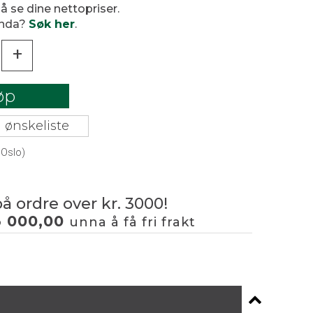
 å se dine nettopriser.
enda?
Søk her
.
+
øp
 ønskeliste
 Oslo)
på ordre over kr. 3000!
3 000,00
unna å få fri frakt