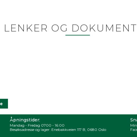
LENKER OG DOKUMENT
Åpningstider:
Sna
Mandag - Fredag 0700 - 16:00
Min
Besøksadresse og lager: Enebakkveien 117 B, 0680 Oslo
Fac