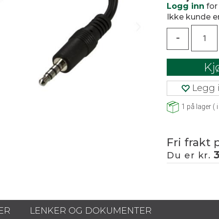
Logg inn
for
Ikke kunde 
-
Kj
Legg i
1
på lager
(
i
Fri frakt 
Du er kr.
ER
LENKER OG DOKUMENTER