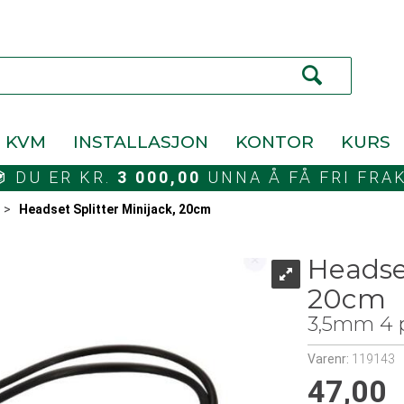
KVM
INSTALLASJON
KONTOR
KURS
DU ER KR.
3 000,00
UNNA Å FÅ FRI FRA
>
Headset Splitter Minijack, 20cm
Headset
20cm
3,5mm 4 p
Varenr:
119143
47,00