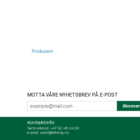
Produsent
MOTTA VÅRE NYHETSBREV PÅ E-POST
Kontaktinfo:
Sentralbord:
+47 62 48 24 50
e-post:
post@leteng.no