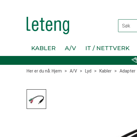
KABLER
A/V
IT / NETTVERK
Her er du nå:
Hjem
>
A/V
>
Lyd
>
Kabler
>
Adapter