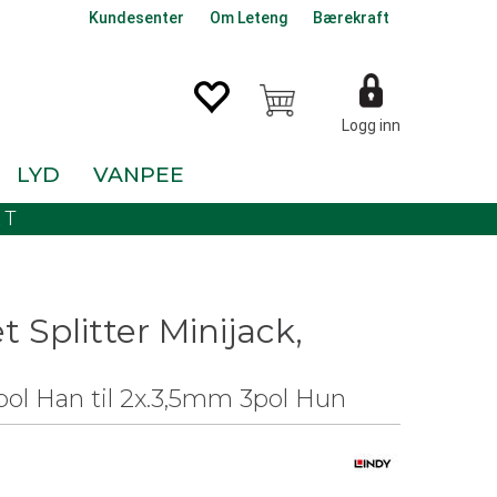
Kundesenter
Om Leteng
Bærekraft
Logg inn
LYD
VANPEE
KT
 Splitter Minijack,
ol Han til 2x.3,5mm 3pol Hun