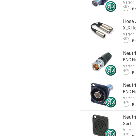
Varenr
Be
Hosa 
XLR Ha
Varenr
Be
Neutr
BNC H
Varenr
Be
Neutr
BNC H
Varenr
Be
Neutr
Sort
Varenr