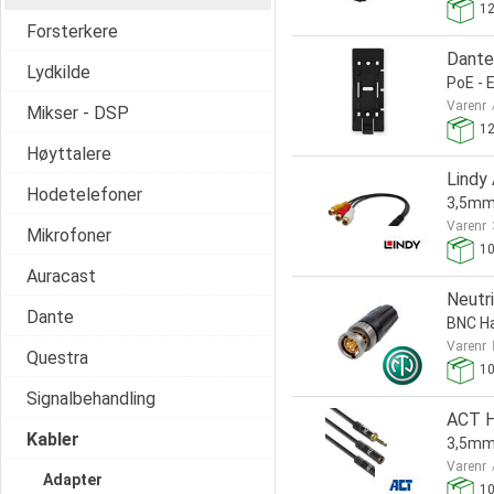
1
Forsterkere
Dante
Lydkilde
PoE - E
Varenr
Mikser - DSP
1
Høyttalere
Lindy
Hodetelefoner
3,5mm 
Varenr
Mikrofoner
1
Auracast
Neutr
Dante
BNC H
Varenr
Questra
1
Signalbehandling
ACT H
Kabler
3,5mm 
Varenr
Adapter
1