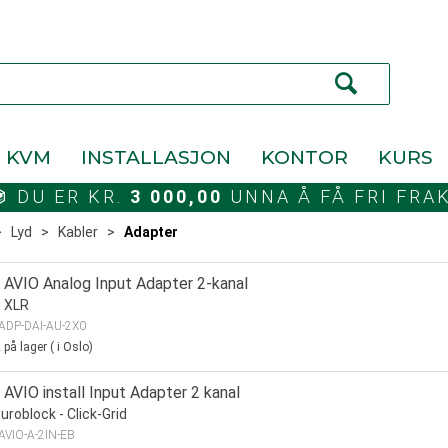
KVM
INSTALLASJON
KONTOR
KURS
DU ER KR.
3 000,00
UNNA Å FÅ FRI FRA
>
Lyd
>
Kabler
>
Adapter
 AVIO Analog Input Adapter 2-kanal
> XLR
ADP-DAI-AU-2X0
2
på lager
(
i Oslo)
AVIO install Input Adapter 2 kanal
uroblock - Click-Grid
AVIO-A-2IN-EB