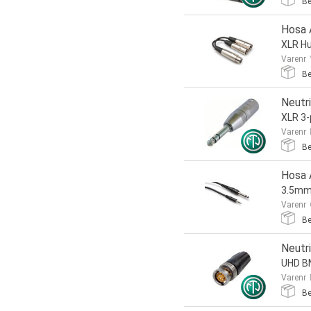
Be
Hosa 
XLR Hu
Varenr
Be
Neutr
XLR 3-
Varenr
Be
Hosa 
3.5mm
Varenr
Be
Neutr
UHD B
Varenr
Be