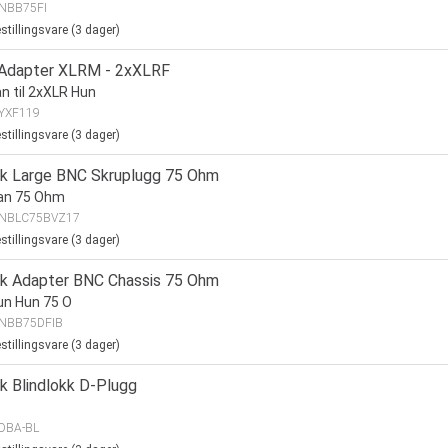
NBB75FI
stillingsvare (
3
dager)
Adapter XLRM - 2xXLRF
n til 2xXLR Hun
YXF119
stillingsvare (
3
dager)
ik Large BNC Skruplugg 75 Ohm
an 75 Ohm
NBLC75BVZ17
stillingsvare (
3
dager)
ik Adapter BNC Chassis 75 Ohm
un Hun 75 O
NBB75DFIB
stillingsvare (
3
dager)
ik Blindlokk D-Plugg
DBA-BL