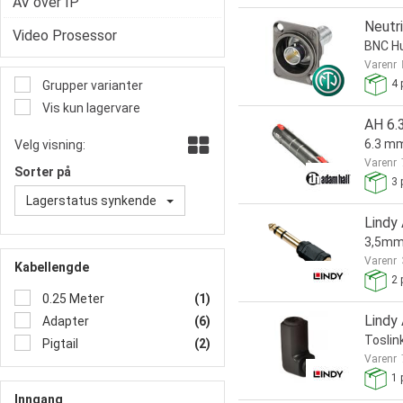
AV over IP
Neutr
Video Prosessor
BNC H
Varenr
4
p
Grupper varianter
Vis kun lagervare
AH 6.
6.3 mm
Velg visning:
Varenr
Sorter på
3
p
Lagerstatus synkende
Lindy
3,5mm 
Varenr
Kabellengde
2
p
0.25 Meter
(1)
Lindy
Adapter
(6)
Toslin
Pigtail
(2)
Varenr
1
p
Inngang