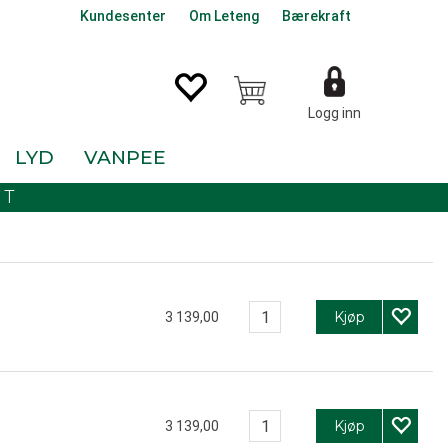
Kundesenter
Om Leteng
Bærekraft
Logg inn
LYD
VANPEE
KT
Kjøp
3 139,00
Kjøp
3 139,00