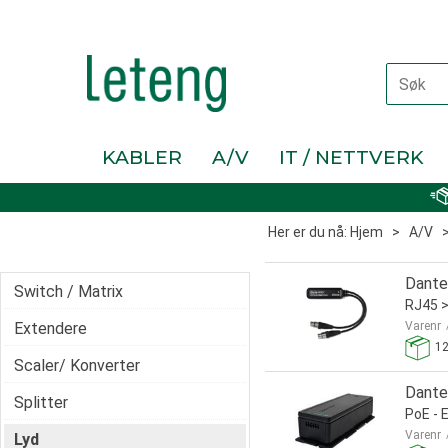
KABLER
A/V
IT / NETTVERK
Her er du nå:
Hjem
>
A/V
Dante
Switch / Matrix
RJ45 
Extendere
Varenr
1
Scaler/ Konverter
Dante 
Splitter
PoE - E
Varenr
Lyd