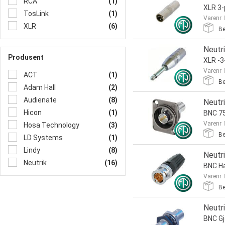
RCA
(1)
XLR 3-
TosLink
(1)
Varenr
XLR
(6)
Be
Neutr
Produsent
XLR -3
Varenr
ACT
(1)
Be
Adam Hall
(2)
Audienate
(8)
Neutr
Hicon
(1)
BNC 75
Varenr
Hosa Technology
(3)
Be
LD Systems
(1)
Lindy
(8)
Neutr
Neutrik
(16)
BNC Ha
Varenr
Be
Neutr
BNC Gj