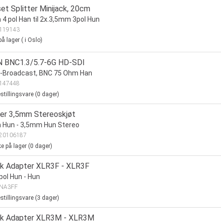
et Splitter Minijack, 20cm
4 pol Han til 2x.3,5mm 3pol Hun
119143
å lager
(
i Oslo)
 BNC1.3/5.7-6G HD-SDI
I-Broadcast, BNC 75 Ohm Han
147448
stillingsvare (
0
dager)
er 3,5mm Stereoskjøt
 Hun - 3,5mm Hun Stereo
20106187
ke på lager (
0
dager)
ik Adapter XLR3F - XLR3F
pol Hun - Hun
NA3FF
stillingsvare (
3
dager)
ik Adapter XLR3M - XLR3M