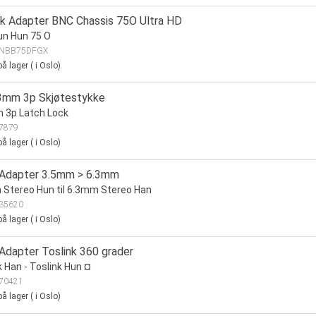
ik Adapter BNC Chassis 75O Ultra HD
un Hun 75 O
NBB75DFGX
å lager
(
i Oslo)
3mm 3p Skjøtestykke
 3p Latch Lock
7879
å lager
(
i Oslo)
 Adapter 3.5mm > 6.3mm
Stereo Hun til 6.3mm Stereo Han
35620
å lager
(
i Oslo)
 Adapter Toslink 360 grader
k Han - Toslink Hun ¤
70421
å lager
(
i Oslo)