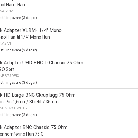
pol Han - Han
NA3MM
stillingsvare (
3
dager)
ik Adapter XLRM- 1/4" Mono
-pol Han til 1/4" Mono Han
NA2MP
stillingsvare (
3
dager)
ik Adapter UHD BNC D Chassis 75 Ohm
 O Sort
NBB75DFIX
stillingsvare (
3
dager)
ik HD Large BNC Skruplugg 75 Ohm
n, Pin 1,6mm/ Shield 7,36mm
NBNC75BWU13
stillingsvare (
3
dager)
ik Adapter BNC Chassis 75 Ohm
ennomføring Hun 75 O