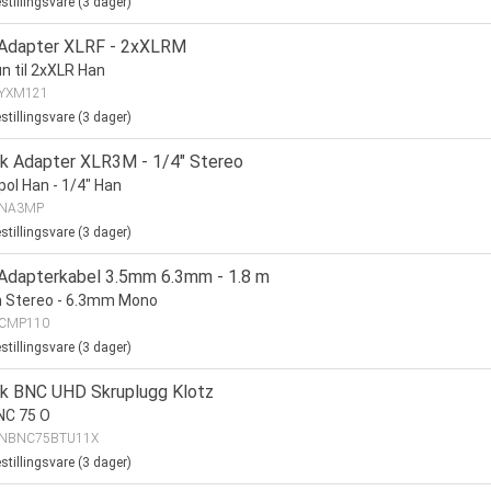
stillingsvare (
3
dager)
Adapter XLRF - 2xXLRM
n til 2xXLR Han
YXM121
stillingsvare (
3
dager)
ik Adapter XLR3M - 1/4" Stereo
pol Han - 1/4" Han
NA3MP
stillingsvare (
3
dager)
Adapterkabel 3.5mm 6.3mm - 1.8 m
 Stereo - 6.3mm Mono
CMP110
stillingsvare (
3
dager)
ik BNC UHD Skruplugg Klotz
NC 75 O
NBNC75BTU11X
stillingsvare (
3
dager)