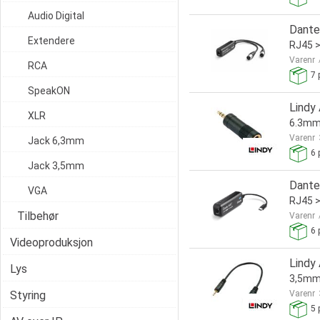
Audio Digital
Dante
Extendere
RJ45 
Varenr
RCA
7
p
SpeakON
Lindy
XLR
6.3mm 
Varenr
Jack 6,3mm
6
p
Jack 3,5mm
Dante
VGA
RJ45 >
Tilbehør
Varenr
6
p
Videoproduksjon
Lindy
Lys
3,5mm
Styring
Varenr
5
p