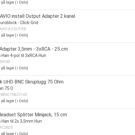
2
på lager
(
i Oslo)
AVIO install Output Adapter 2 kanal
uroblock - Click-Grid
AVIO-A-2OUT-EB
2
på lager
(
i Oslo)
 Adapter 3,5mm - 3xRCA - 25 cm
Han 4-pol til 3xRCA Hun
35539
0
på lager
(
i Oslo)
ik UHD BNC Skruplugg 75 Ohm
an 75 O
NBNC75BZV14X
0
på lager
(
i Oslo)
eadset Splitter Minijack, 15 cm
Han til 2x 3,5mm Hun
AC3620
0
på lager
(
i Oslo)