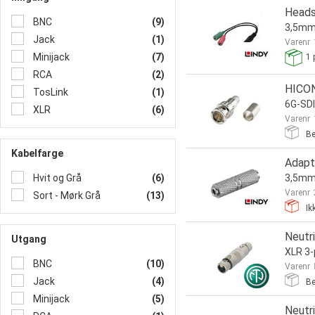
Heads
BNC
(9)
3,5mm 
Jack
(1)
Varenr
Minijack
(7)
1
p
RCA
(2)
HICON
TosLink
(1)
6G-SD
XLR
(6)
Varenr
Be
Kabelfarge
Adapt
Hvit og Grå
(6)
3,5mm
Varenr
Sort - Mørk Grå
(13)
Ik
Neutr
Utgang
XLR 3-
BNC
(10)
Varenr
Jack
(4)
Be
Minijack
(5)
Neutr