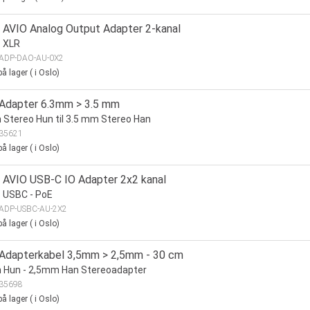
 AVIO Analog Output Adapter 2-kanal
> XLR
ADP-DAO-AU-0X2
å lager
(
i Oslo)
 Adapter 6.3mm > 3.5 mm
Stereo Hun til 3.5 mm Stereo Han
35621
å lager
(
i Oslo)
 AVIO USB-C IO Adapter 2x2 kanal
 USBC - PoE
ADP-USBC-AU-2X2
å lager
(
i Oslo)
 Adapterkabel 3,5mm > 2,5mm - 30 cm
 Hun - 2,5mm Han Stereoadapter
35698
å lager
(
i Oslo)