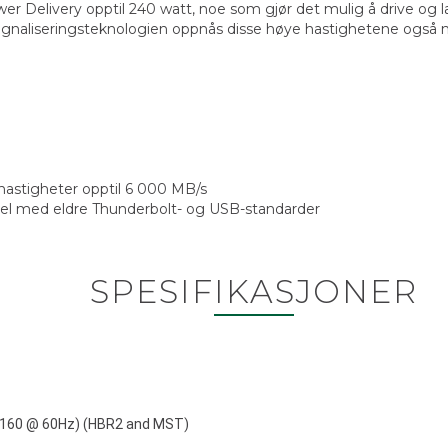
wer Delivery opptil 240 watt, noe som gjør det mulig å drive og
gnaliseringsteknologien oppnås disse høye hastighetene også me
hastigheter opptil 6 000 MB/s
bel med eldre Thunderbolt- og USB-standarder
SPESIFIKASJONER
 2160 @ 60Hz) (HBR2 and MST)