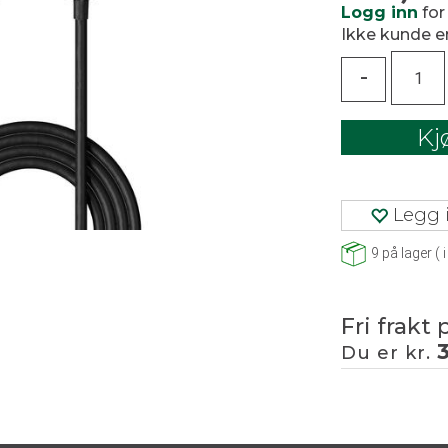
Logg inn
for
Ikke kunde 
-
Kj
Legg i
9
på lager
(
i
Fri frakt 
Du er kr.