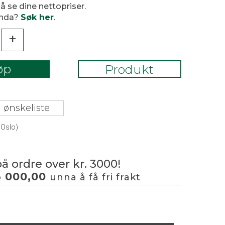
 å se dine nettopriser.
enda?
Søk her
.
+
øp
Produkt
 ønskeliste
 Oslo)
på ordre over kr. 3000!
3 000,00
unna å få fri frakt