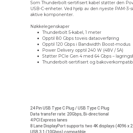
Som Thunderbolt-sertifisert kabel støtter den Po
USB-C-enheter. Ved hjelp av den nyeste PAM-3-si
aktive komponenter.
Nøkkelegenskaper
Thunderbolt 5-kabel, 1 meter
Opptil 80 Gbps toveis dataoverføring
Opptil 120 Gbps i Bandwidth Boost-modus
Power Delivery opptil 240 W (48V / 5A)
Støtter PCIe Gen 4 med 64 Gbps – lagrings
Thunderbolt-sertifisert og bakoverkompati
24 Pin USB Type C Plug / USB Type C Plug
Data transfer rate: 20Gbps, Bi-directional
4 PCI Express lanes
8 Lane DisplayPort supports two 4K displays (4096 x
USB 3.1 (10Gbps) compatible