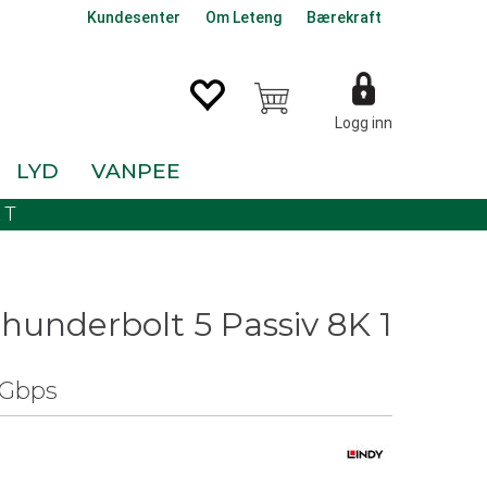
Kundesenter
Om Leteng
Bærekraft
Logg inn
LYD
VANPEE
KT
hunderbolt 5 Passiv 8K 1
Gbps
0