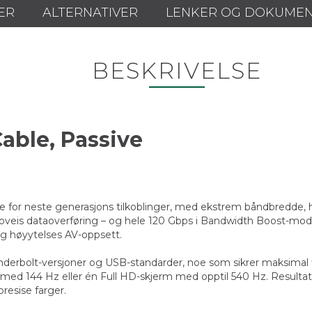
ER
ALTERNATIVER
LENKER OG DOKUME
BESKRIVELSE
able, Passive
se for neste generasjons tilkoblinger, med ekstrem båndbredde, 
oveis dataoverføring – og hele 120 Gbps i Bandwidth Boost-modu
 og høyytelses AV-oppsett.
erbolt-versjoner og USB-standarder, noe som sikrer maksimal fle
 med 144 Hz eller én Full HD-skjerm med opptil 540 Hz. Resulta
resise farger.