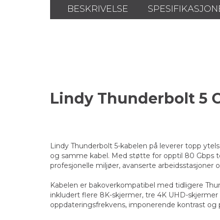
BESKRIVELSE
SPESIFIKASJON
Lindy Thunderbolt 5 C
Lindy Thunderbolt 5-kabelen på leverer topp ytel
og samme kabel. Med støtte for opptil 80 Gbps t
profesjonelle miljøer, avanserte arbeidsstasjoner
Kabelen er bakoverkompatibel med tidligere Thund
inkludert flere 8K-skjermer, tre 4K UHD-skjermer
oppdateringsfrekvens, imponerende kontrast og p