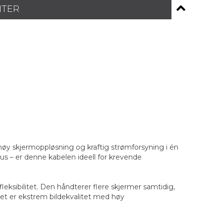
NTER
høy skjermoppløsning og kraftig strømforsyning i én
s – er denne kabelen ideell for krevende
ksibilitet. Den håndterer flere skjermer samtidig,
tet er ekstrem bildekvalitet med høy