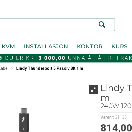
KVM
INSTALLASJON
KONTOR
KURS
DU ER KR.
3 000,00
UNNA Å FÅ FRI FRA
Kabel
>
Lindy Thunderbolt 5 Passiv 8K 1 m
Lindy T
m
240W 120
Varenr:
31130
814,0