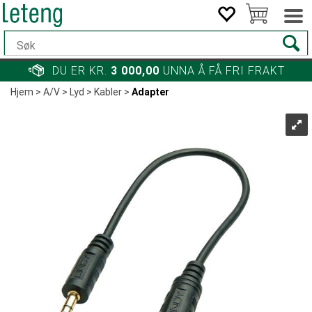
DU ER KR.
3 000,00
UNNA Å FÅ FRI FRAKT
Hjem
>
A/V
>
Lyd
>
Kabler
>
Adapter